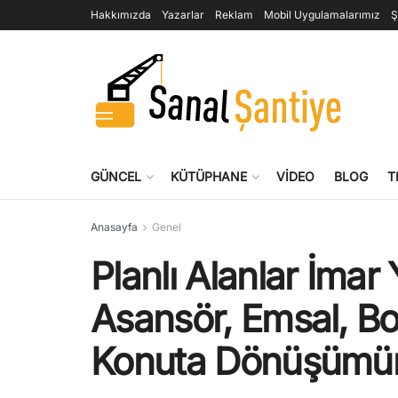
Hakkımızda
Yazarlar
Reklam
Mobil Uygulamalarımız
Ş
GÜNCEL
KÜTÜPHANE
VIDEO
BLOG
T
Anasayfa
Genel
Planlı Alanlar İmar 
Asansör, Emsal, Bo
Konuta Dönüşümü