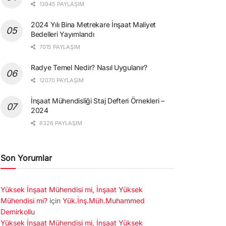
13945 PAYLAŞIM
2024 Yılı Bina Metrekare İnşaat Maliyet
Bedelleri Yayımlandı
7015 PAYLAŞIM
Radye Temel Nedir? Nasıl Uygulanır?
12070 PAYLAŞIM
İnşaat Mühendisliği Staj Defteri Örnekleri –
2024
6326 PAYLAŞIM
Son Yorumlar
Yüksek İnşaat Mühendisi mi, İnşaat Yüksek
Mühendisi mi?
için
Yük.İnş.Müh.Muhammed
Demirkollu
Yüksek İnşaat Mühendisi mi, İnşaat Yüksek