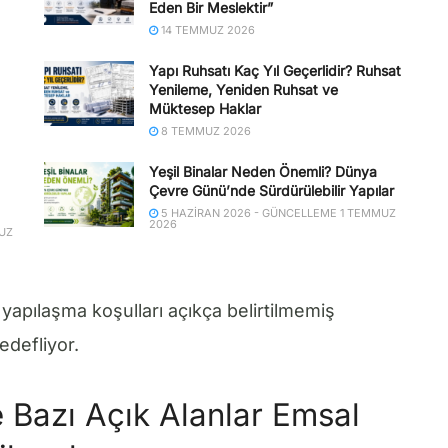
Eden Bir Meslektir”
14 TEMMUZ 2026
Yapı Ruhsatı Kaç Yıl Geçerlidir? Ruhsat
Yenileme, Yeniden Ruhsat ve
Müktesep Haklar
8 TEMMUZ 2026
Yeşil Binalar Neden Önemli? Dünya
Çevre Günü’nde Sürdürülebilir Yapılar
5 HAZIRAN 2026 - GÜNCELLEME 1 TEMMUZ
2026
UZ
 yapılaşma koşulları açıkça belirtilmemiş
edefliyor.
 Bazı Açık Alanlar Emsal