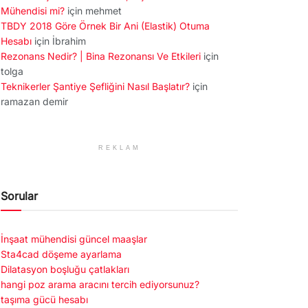
Mühendisi mi?
için
mehmet
TBDY 2018 Göre Örnek Bir Ani (Elastik) Otuma
Hesabı
için
İbrahim
Rezonans Nedir? | Bina Rezonansı Ve Etkileri
için
tolga
Teknikerler Şantiye Şefliğini Nasıl Başlatır?
için
ramazan demir
REKLAM
Sorular
İnşaat mühendisi güncel maaşlar
Sta4cad döşeme ayarlama
Dilatasyon boşluğu çatlakları
hangi poz arama aracını tercih ediyorsunuz?
taşıma gücü hesabı