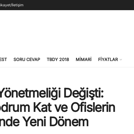
ikayet/İletişim
EST
SORU CEVAP
TBDY 2018
MIMARI
FIYATLAR
Yönetmeliği Değişti:
drum Kat ve Ofislerin
nde Yeni Dönem