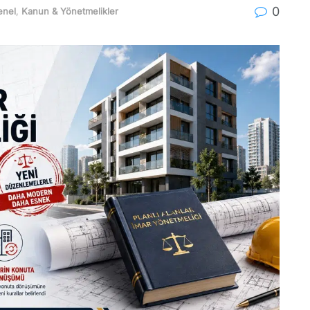
0
enel
,
Kanun & Yönetmelikler