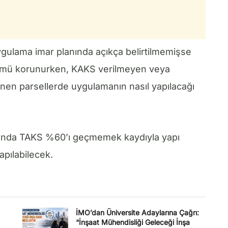
ygulama imar planında açıkça belirtilmemişse
mü korunurken, KAKS verilmeyen veya
enen parsellerde uygulamanın nasıl yapılacağı
altında TAKS %60’ı geçmemek kaydıyla yapı
pılabilecek.
İMO’dan Üniversite Adaylarına Çağrı:
“İnşaat Mühendisliği Geleceği İnşa