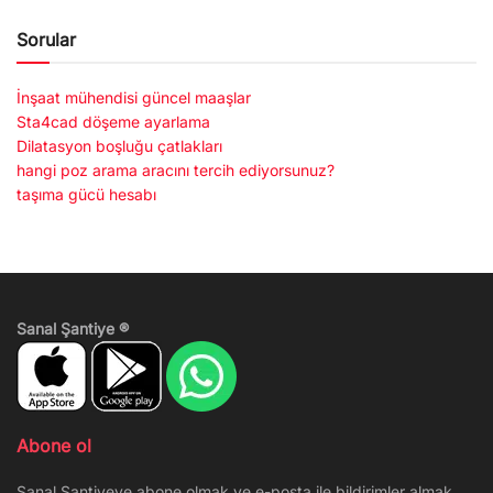
Sorular
İnşaat mühendisi güncel maaşlar
Sta4cad döşeme ayarlama
Dilatasyon boşluğu çatlakları
hangi poz arama aracını tercih ediyorsunuz?
taşıma gücü hesabı
Sanal Şantiye ®
Abone ol
Sanal Şantiyeye abone olmak ve e-posta ile bildirimler almak