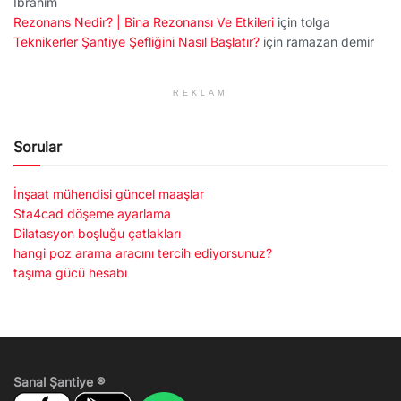
İbrahim
Rezonans Nedir? | Bina Rezonansı Ve Etkileri
için
tolga
Teknikerler Şantiye Şefliğini Nasıl Başlatır?
için
ramazan demir
REKLAM
Sorular
İnşaat mühendisi güncel maaşlar
Sta4cad döşeme ayarlama
Dilatasyon boşluğu çatlakları
hangi poz arama aracını tercih ediyorsunuz?
taşıma gücü hesabı
Sanal Şantiye ®