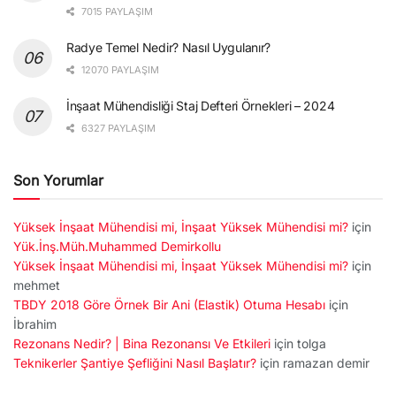
7015 PAYLAŞIM
Radye Temel Nedir? Nasıl Uygulanır?
12070 PAYLAŞIM
İnşaat Mühendisliği Staj Defteri Örnekleri – 2024
6327 PAYLAŞIM
Son Yorumlar
Yüksek İnşaat Mühendisi mi, İnşaat Yüksek Mühendisi mi?
için
Yük.İnş.Müh.Muhammed Demirkollu
Yüksek İnşaat Mühendisi mi, İnşaat Yüksek Mühendisi mi?
için
mehmet
TBDY 2018 Göre Örnek Bir Ani (Elastik) Otuma Hesabı
için
İbrahim
Rezonans Nedir? | Bina Rezonansı Ve Etkileri
için
tolga
Teknikerler Şantiye Şefliğini Nasıl Başlatır?
için
ramazan demir