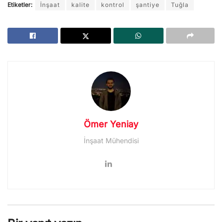
Etiketler:
İnşaat
kalite
kontrol
şantiye
Tuğla
Ömer Yeniay
İnşaat Mühendisi