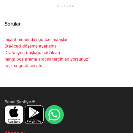
REKLAM
Sorular
İnşaat mühendisi güncel maaşlar
Sta4cad döşeme ayarlama
Dilatasyon boşluğu çatlakları
hangi poz arama aracını tercih ediyorsunuz?
taşıma gücü hesabı
Sanal Şantiye ®