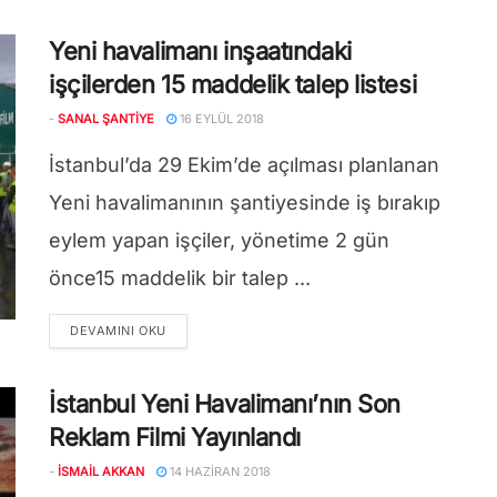
Yeni havalimanı inşaatındaki
işçilerden 15 maddelik talep listesi
-
SANAL ŞANTIYE
16 EYLÜL 2018
İstanbul’da 29 Ekim’de açılması planlanan
Yeni havalimanının şantiyesinde iş bırakıp
eylem yapan işçiler, yönetime 2 gün
önce15 maddelik bir talep ...
DETAILS
DEVAMINI OKU
İstanbul Yeni Havalimanı’nın Son
Reklam Filmi Yayınlandı
-
İSMAIL AKKAN
14 HAZIRAN 2018