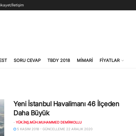
ikayet/İletişim
EST
SORU CEVAP
TBDY 2018
MIMARI
FIYATLAR
Yeni İstanbul Havalimanı 46 İlçeden
Daha Büyük
-
YÜK.İNŞ.MÜH.MUHAMMED DEMIRKOLLU
5 KASIM 2018 - GÜNCELLEME 22 ARALIK 2020