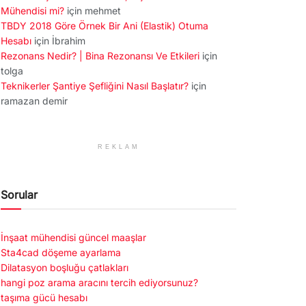
Mühendisi mi?
için
mehmet
TBDY 2018 Göre Örnek Bir Ani (Elastik) Otuma
Hesabı
için
İbrahim
Rezonans Nedir? | Bina Rezonansı Ve Etkileri
için
tolga
Teknikerler Şantiye Şefliğini Nasıl Başlatır?
için
ramazan demir
REKLAM
Sorular
İnşaat mühendisi güncel maaşlar
Sta4cad döşeme ayarlama
Dilatasyon boşluğu çatlakları
hangi poz arama aracını tercih ediyorsunuz?
taşıma gücü hesabı