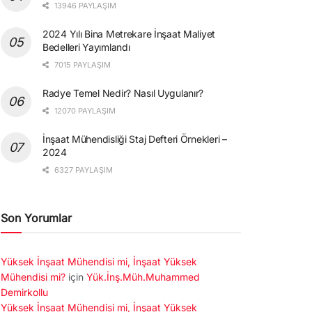
13946 PAYLAŞIM
2024 Yılı Bina Metrekare İnşaat Maliyet
Bedelleri Yayımlandı
7015 PAYLAŞIM
Radye Temel Nedir? Nasıl Uygulanır?
12070 PAYLAŞIM
İnşaat Mühendisliği Staj Defteri Örnekleri –
2024
6327 PAYLAŞIM
Son Yorumlar
Yüksek İnşaat Mühendisi mi, İnşaat Yüksek
Mühendisi mi?
için
Yük.İnş.Müh.Muhammed
Demirkollu
Yüksek İnşaat Mühendisi mi, İnşaat Yüksek