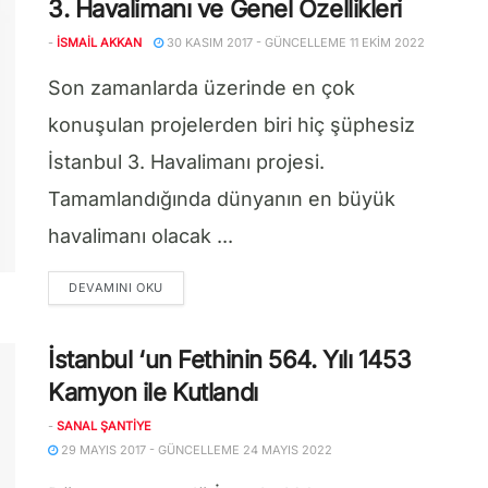
3. Havalimanı ve Genel Özellikleri
-
İSMAIL AKKAN
30 KASIM 2017 - GÜNCELLEME 11 EKIM 2022
Son zamanlarda üzerinde en çok
konuşulan projelerden biri hiç şüphesiz
İstanbul 3. Havalimanı projesi.
Tamamlandığında dünyanın en büyük
havalimanı olacak ...
DETAILS
DEVAMINI OKU
İstanbul ‘un Fethinin 564. Yılı 1453
Kamyon ile Kutlandı
-
SANAL ŞANTIYE
29 MAYIS 2017 - GÜNCELLEME 24 MAYIS 2022