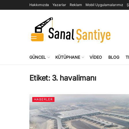
Hakkımızda
Yazarlar
Reklam
Mobil Uygulamalarımız
Ş
GÜNCEL
KÜTÜPHANE
VIDEO
BLOG
T
Etiket:
3. havalimanı
HABERLER