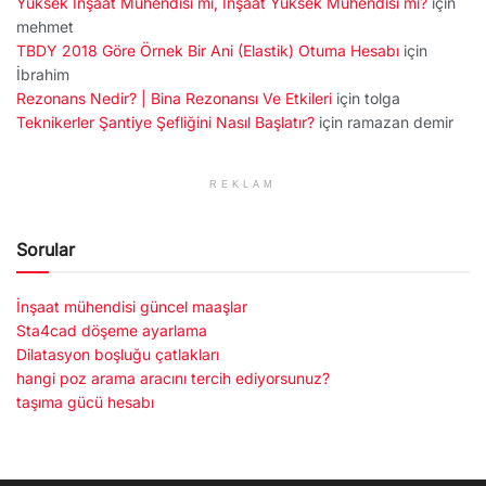
Yüksek İnşaat Mühendisi mi, İnşaat Yüksek Mühendisi mi?
için
mehmet
TBDY 2018 Göre Örnek Bir Ani (Elastik) Otuma Hesabı
için
İbrahim
Rezonans Nedir? | Bina Rezonansı Ve Etkileri
için
tolga
Teknikerler Şantiye Şefliğini Nasıl Başlatır?
için
ramazan demir
REKLAM
Sorular
İnşaat mühendisi güncel maaşlar
Sta4cad döşeme ayarlama
Dilatasyon boşluğu çatlakları
hangi poz arama aracını tercih ediyorsunuz?
taşıma gücü hesabı