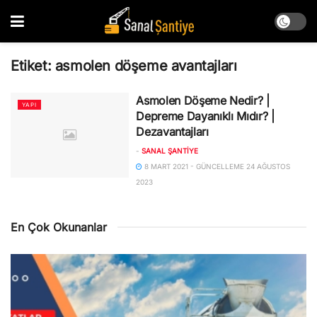
Etiket:
asmolen döşeme avantajları
Asmolen Döşeme Nedir? |
YAPI
Depreme Dayanıklı Mıdır? |
Dezavantajları
-
SANAL ŞANTIYE
8 MART 2021 - GÜNCELLEME 24 AĞUSTOS
2023
En Çok Okunanlar