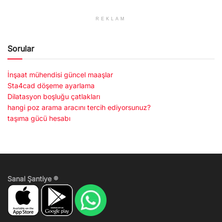
REKLAM
Sorular
İnşaat mühendisi güncel maaşlar
Sta4cad döşeme ayarlama
Dilatasyon boşluğu çatlakları
hangi poz arama aracını tercih ediyorsunuz?
taşıma gücü hesabı
Sanal Şantiye ®