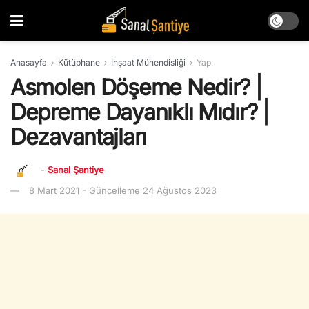
Anasayfa
Kütüphane
İnşaat Mühendisliği
Yapı
Asmolen Döşeme Nedir? |
Depreme Dayanıklı Mıdır? |
Dezavantajları
-
Sanal Şantiye
8 Mart 2021 - Güncelleme 24 Ağustos 2023