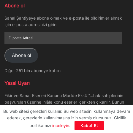
Abone ol
Sanal Şantiyeye abone olmak ve e-posta ile bildirimler almak
için e-posta adresinizi girin.
E-
posta
Adresi
Abone ol
Diğer 251 bin aboneye katılın
Yasal Uyarı
Fikir ve Sanat Eserleri Kanunu Madde Ek-4 “…hak sahiplerinin
başvuruları üzerine ihlâle konu eserler içerikten çıkarılır. Bunun
için hakları haleldar olan gerçek veya tüzel kişi öncelikle bilgi
Bu web sitesi çerezleri kullanır. Bu web sitesini kullanmaya devam
içerik sağlayıcısına başvurarak üç gün içinde ihlâlin
ederek, çerezlerin kullanılmasına izin vermiş olursunuz. Gizlilik
durdurulmasını ister.” hükmü uyarınca telif hakkı ihlali olduğunu
politikamızı
inceleyin
.
Kabul Et
düşündüğünüz yazı/resim/video vb. içerikleri bize bildirmeniz