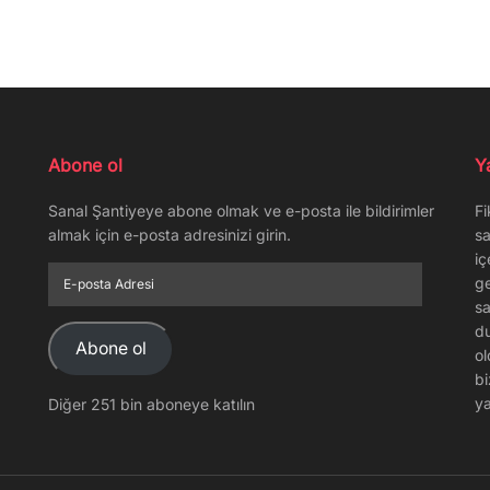
Abone ol
Y
Sanal Şantiyeye abone olmak ve e-posta ile bildirimler
Fi
almak için e-posta adresinizi girin.
sa
iç
E-
ge
posta
sa
Adresi
du
Abone ol
ol
bi
ya
Diğer 251 bin aboneye katılın