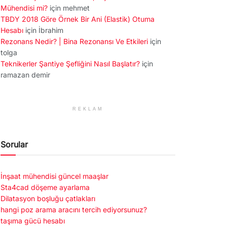
Mühendisi mi?
için
mehmet
TBDY 2018 Göre Örnek Bir Ani (Elastik) Otuma
Hesabı
için
İbrahim
Rezonans Nedir? | Bina Rezonansı Ve Etkileri
için
tolga
Teknikerler Şantiye Şefliğini Nasıl Başlatır?
için
ramazan demir
REKLAM
Sorular
İnşaat mühendisi güncel maaşlar
Sta4cad döşeme ayarlama
Dilatasyon boşluğu çatlakları
hangi poz arama aracını tercih ediyorsunuz?
taşıma gücü hesabı