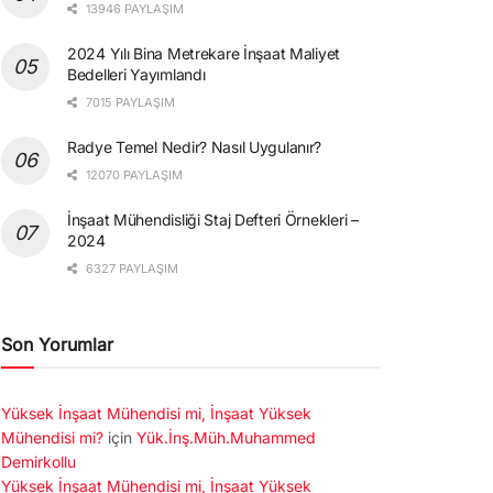
13946 PAYLAŞIM
2024 Yılı Bina Metrekare İnşaat Maliyet
Bedelleri Yayımlandı
7015 PAYLAŞIM
Radye Temel Nedir? Nasıl Uygulanır?
12070 PAYLAŞIM
İnşaat Mühendisliği Staj Defteri Örnekleri –
2024
6327 PAYLAŞIM
Son Yorumlar
Yüksek İnşaat Mühendisi mi, İnşaat Yüksek
Mühendisi mi?
için
Yük.İnş.Müh.Muhammed
Demirkollu
Yüksek İnşaat Mühendisi mi, İnşaat Yüksek