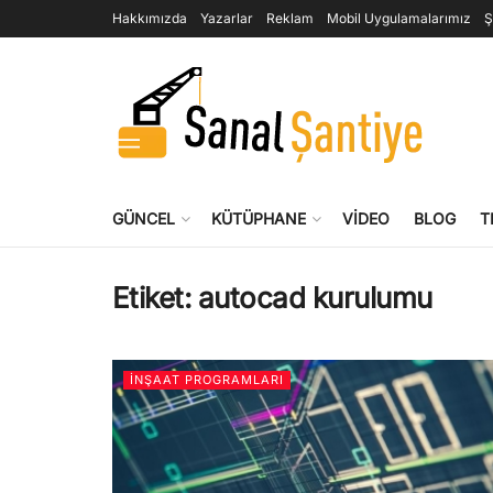
Hakkımızda
Yazarlar
Reklam
Mobil Uygulamalarımız
Ş
GÜNCEL
KÜTÜPHANE
VIDEO
BLOG
T
Etiket:
autocad kurulumu
İNŞAAT PROGRAMLARI