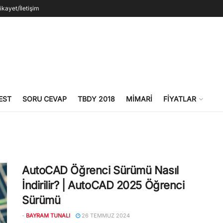
ikayet/İletişim
EST
SORU CEVAP
TBDY 2018
MIMARI
FIYATLAR
AutoCAD Öğrenci Sürümü Nasıl
İndirilir? | AutoCAD 2025 Öğrenci
Sürümü
-
BAYRAM TUNALI
26 TEMMUZ 2024