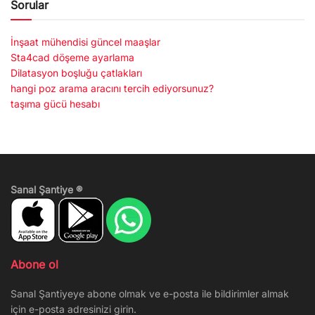
Sorular
İnşaat mühendisi güncel maaşlar
Sta4cad döşeme ayarlama
Dilatasyon boşluğu çatlakları
hangi poz arama aracını tercih ediyorsunuz?
taşıma gücü hesabı
Sanal Şantiye ®
Abone ol
Sanal Şantiyeye abone olmak ve e-posta ile bildirimler almak
için e-posta adresinizi girin.