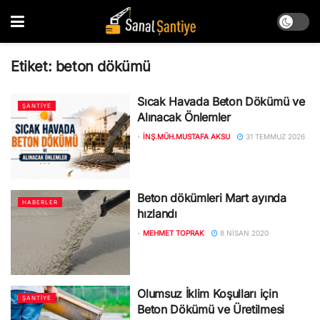
Etiket:
beton dökümü
Sıcak Havada Beton Dökümü ve
ŞANTIYE
Alınacak Önlemler
-
İNŞ.MÜH.MUSTAFA AKSU
31 TEMMUZ 2026
Beton dökümleri Mart ayında
HABERLER
hızlandı
-
MEHMET TOPRAK
8 NISAN 2020
Olumsuz İklim Koşulları için
ŞANTIYE
Beton Dökümü ve Üretilmesi