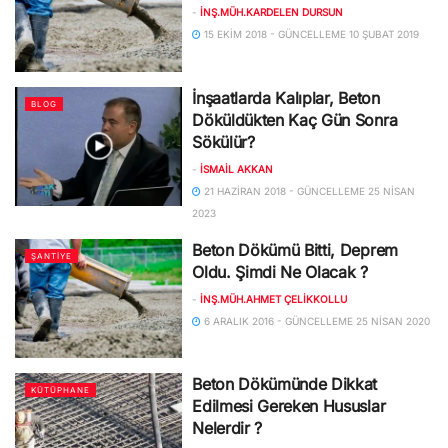
-
İNŞ.MÜH.KARDELEN DURSUN
15 EKIM 2018 - GÜNCELLEME 10 ŞUBAT 2019
İnşaatlarda Kalıplar, Beton
BLOG
Döküldükten Kaç Gün Sonra
Sökülür?
-
İSMAIL AKKAN
21 HAZIRAN 2018 - GÜNCELLEME 25 NISAN
2023
Beton Dökümü Bitti, Deprem
ŞANTIYE
Oldu. Şimdi Ne Olacak ?
-
İNŞ.MÜH.AHMET ÇELIKKOLLU
6 ARALIK 2016 - GÜNCELLEME 25 NISAN 2020
Beton Dökümünde Dikkat
KÜTÜPHANE
Edilmesi Gereken Hususlar
Nelerdir ?