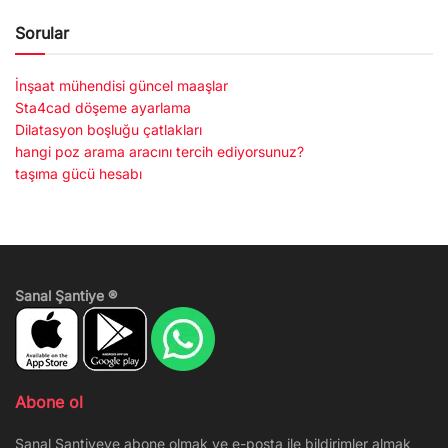
Sorular
İnşaat mühendisi güncel maaşlar
Sta4cad döşeme ayarlama
Dilatasyon boşluğu çatlakları
hangi poz arama aracını tercih ediyorsunuz?
taşıma gücü hesabı
Sanal Şantiye ®
Abone ol
Sanal Şantiyeye abone olmak ve e-posta ile bildirimler almak