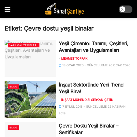
Etiket:
Çevre dostu yeşil binalar
Yeşil Çimento: Tanımı, Çeşitleri,
YAPI MALZEMELERI
Avantajları ve Uygulamaları
-
MEHMET TOPRAK
18 OCAK 2020 - GÜNCELLEME 20 OCAK 2020
İnşaat Sektöründe Yeni Trend
BLOG
Yeşil Bina!
-
İNŞAAT MÜHENDISI SERKAN ÇETİN
7 EYLÜL 2018 - GÜNCELLEME 22 HAZIRAN
2019
Çevre Dostu Yeşil Binalar –
BLOG
Sertifikalar