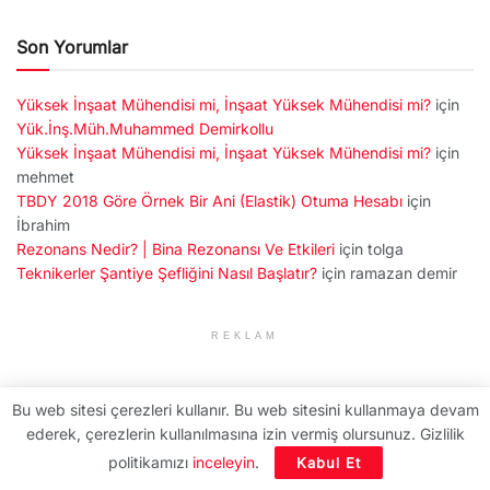
Son Yorumlar
Yüksek İnşaat Mühendisi mi, İnşaat Yüksek Mühendisi mi?
için
Yük.İnş.Müh.Muhammed Demirkollu
Yüksek İnşaat Mühendisi mi, İnşaat Yüksek Mühendisi mi?
için
mehmet
TBDY 2018 Göre Örnek Bir Ani (Elastik) Otuma Hesabı
için
İbrahim
Rezonans Nedir? | Bina Rezonansı Ve Etkileri
için
tolga
Teknikerler Şantiye Şefliğini Nasıl Başlatır?
için
ramazan demir
REKLAM
Sorular
Bu web sitesi çerezleri kullanır. Bu web sitesini kullanmaya devam
ederek, çerezlerin kullanılmasına izin vermiş olursunuz. Gizlilik
İnşaat mühendisi güncel maaşlar
politikamızı
inceleyin
.
Kabul Et
Sta4cad döşeme ayarlama