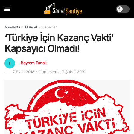
Anasayfa
Güncel
Haberler
‘Türkiye İçin Kazanç Vakti’
Kapsayıcı Olmadı!
-
Bayram Tunalı
7 Eylül 2018 - Güncelleme 7 Şubat 2019