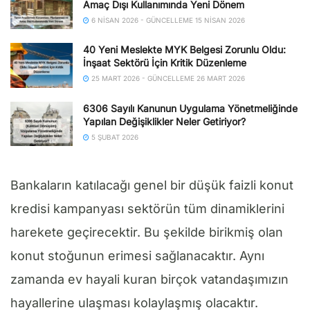
Amaç Dışı Kullanımında Yeni Dönem
6 NISAN 2026 - GÜNCELLEME 15 NISAN 2026
40 Yeni Meslekte MYK Belgesi Zorunlu Oldu:
İnşaat Sektörü İçin Kritik Düzenleme
25 MART 2026 - GÜNCELLEME 26 MART 2026
6306 Sayılı Kanunun Uygulama Yönetmeliğinde
Yapılan Değişiklikler Neler Getiriyor?
5 ŞUBAT 2026
Bankaların katılacağı genel bir düşük faizli konut
kredisi kampanyası sektörün tüm dinamiklerini
harekete geçirecektir. Bu şekilde birikmiş olan
konut stoğunun erimesi sağlanacaktır. Aynı
zamanda ev hayali kuran birçok vatandaşımızın
hayallerine ulaşması kolaylaşmış olacaktır.