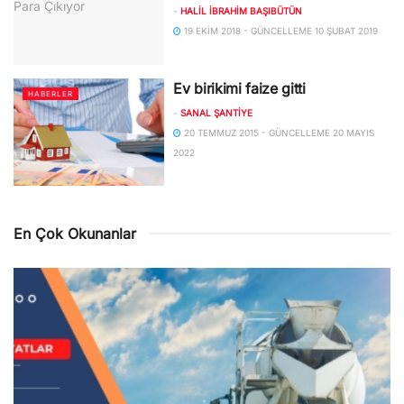
-
HALIL İBRAHIM BAŞIBÜTÜN
19 EKIM 2018 - GÜNCELLEME 10 ŞUBAT 2019
Ev birikimi faize gitti
HABERLER
-
SANAL ŞANTIYE
20 TEMMUZ 2015 - GÜNCELLEME 20 MAYIS
2022
En Çok Okunanlar