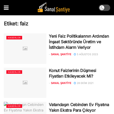
Etiket:
faiz
Yeni Faiz Politikalarının Ardından
HABERLER
İnşaat Sektöründe Üretim ve
İstihdam Alarm Veriyor
-
SANAL ŞANTIYE
5 AĞUSTOS 2023
Konut Faizlerinin Düşmesi
HABERLER
Fiyatları Etkileyecek Mi?
-
SANAL ŞANTIYE
28 EKIM 2021
Vatandaşın Cebinden Ev Fiyatına
HABERLER
Yakın Ekstra Para Çıkıyor