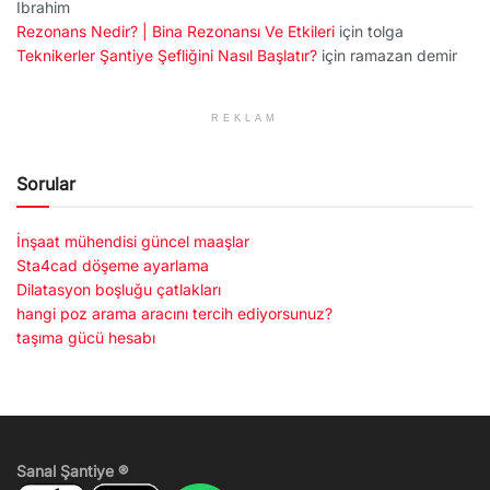
İbrahim
Rezonans Nedir? | Bina Rezonansı Ve Etkileri
için
tolga
Teknikerler Şantiye Şefliğini Nasıl Başlatır?
için
ramazan demir
REKLAM
Sorular
İnşaat mühendisi güncel maaşlar
Sta4cad döşeme ayarlama
Dilatasyon boşluğu çatlakları
hangi poz arama aracını tercih ediyorsunuz?
taşıma gücü hesabı
Sanal Şantiye ®