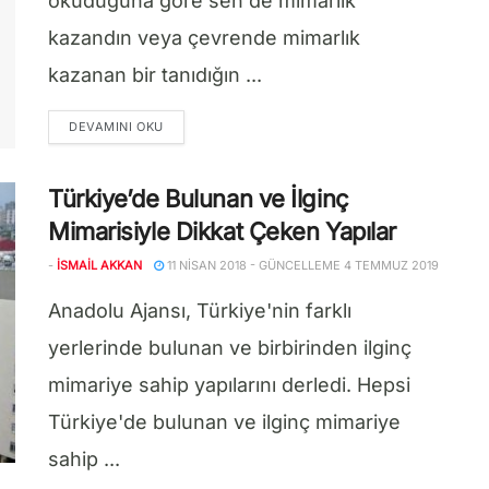
okuduğuna göre sen de mimarlık
kazandın veya çevrende mimarlık
kazanan bir tanıdığın ...
DETAILS
DEVAMINI OKU
Türkiye’de Bulunan ve İlginç
Mimarisiyle Dikkat Çeken Yapılar
-
İSMAIL AKKAN
11 NISAN 2018 - GÜNCELLEME 4 TEMMUZ 2019
Anadolu Ajansı, Türkiye'nin farklı
yerlerinde bulunan ve birbirinden ilginç
mimariye sahip yapılarını derledi. Hepsi
Türkiye'de bulunan ve ilginç mimariye
sahip ...