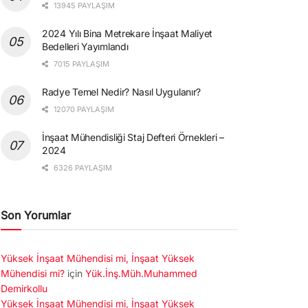
13945 PAYLAŞIM
2024 Yılı Bina Metrekare İnşaat Maliyet
Bedelleri Yayımlandı
7015 PAYLAŞIM
Radye Temel Nedir? Nasıl Uygulanır?
12070 PAYLAŞIM
İnşaat Mühendisliği Staj Defteri Örnekleri –
2024
6326 PAYLAŞIM
Son Yorumlar
Yüksek İnşaat Mühendisi mi, İnşaat Yüksek
Mühendisi mi?
için
Yük.İnş.Müh.Muhammed
Demirkollu
Yüksek İnşaat Mühendisi mi, İnşaat Yüksek