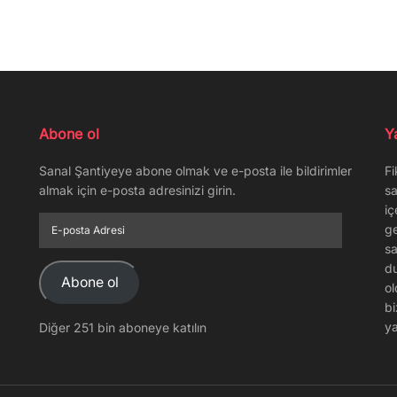
Abone ol
Y
Sanal Şantiyeye abone olmak ve e-posta ile bildirimler
Fi
almak için e-posta adresinizi girin.
sa
iç
E-
ge
posta
sa
Adresi
du
Abone ol
ol
bi
ya
Diğer 251 bin aboneye katılın