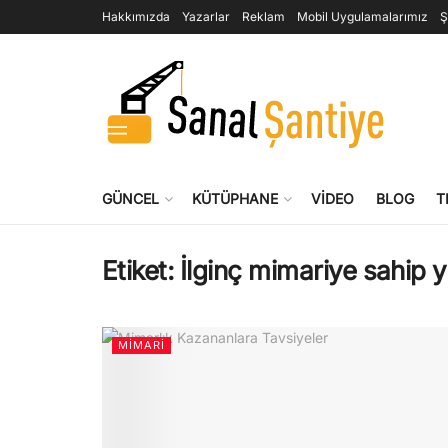
Hakkımızda
Yazarlar
Reklam
Mobil Uygulamalarımız
Ş
GÜNCEL
KÜTÜPHANE
VIDEO
BLOG
T
Etiket:
İlginç mimariye sahip y
MIMARI