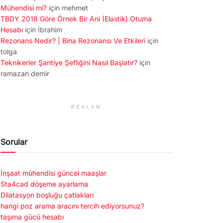
Mühendisi mi?
için
mehmet
TBDY 2018 Göre Örnek Bir Ani (Elastik) Otuma
Hesabı
için
İbrahim
Rezonans Nedir? | Bina Rezonansı Ve Etkileri
için
tolga
Teknikerler Şantiye Şefliğini Nasıl Başlatır?
için
ramazan demir
REKLAM
Sorular
İnşaat mühendisi güncel maaşlar
Sta4cad döşeme ayarlama
Dilatasyon boşluğu çatlakları
hangi poz arama aracını tercih ediyorsunuz?
taşıma gücü hesabı