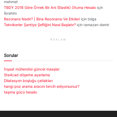
mehmet
TBDY 2018 Göre Örnek Bir Ani (Elastik) Otuma Hesabı
için
İbrahim
Rezonans Nedir? | Bina Rezonansı Ve Etkileri
için
tolga
Teknikerler Şantiye Şefliğini Nasıl Başlatır?
için
ramazan demir
REKLAM
Sorular
İnşaat mühendisi güncel maaşlar
Sta4cad döşeme ayarlama
Dilatasyon boşluğu çatlakları
hangi poz arama aracını tercih ediyorsunuz?
taşıma gücü hesabı