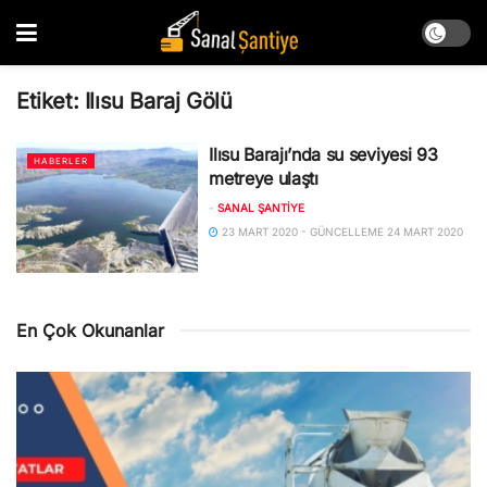
Etiket:
Ilısu Baraj Gölü
Ilısu Barajı’nda su seviyesi 93
HABERLER
metreye ulaştı
-
SANAL ŞANTIYE
23 MART 2020 - GÜNCELLEME 24 MART 2020
En Çok Okunanlar