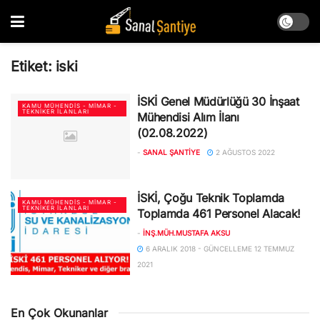
Etiket:
iski
İSKİ Genel Müdürlüğü 30 İnşaat
KAMU MÜHENDIS - MIMAR -
TEKNIKER İLANLARI
Mühendisi Alım İlanı
(02.08.2022)
-
SANAL ŞANTIYE
2 AĞUSTOS 2022
İSKİ, Çoğu Teknik Toplamda
KAMU MÜHENDIS - MIMAR -
TEKNIKER İLANLARI
Toplamda 461 Personel Alacak!
-
İNŞ.MÜH.MUSTAFA AKSU
6 ARALIK 2018 - GÜNCELLEME 12 TEMMUZ
2021
En Çok Okunanlar