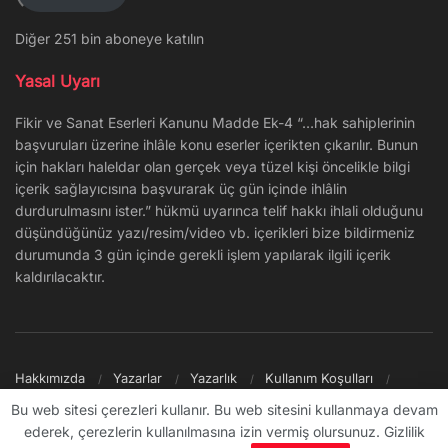
Diğer 251 bin aboneye katılın
Yasal Uyarı
Fikir ve Sanat Eserleri Kanunu Madde Ek-4 “…hak sahiplerinin
başvuruları üzerine ihlâle konu eserler içerikten çıkarılır. Bunun
için hakları haleldar olan gerçek veya tüzel kişi öncelikle bilgi
içerik sağlayıcısına başvurarak üç gün içinde ihlâlin
durdurulmasını ister.” hükmü uyarınca telif hakkı ihlali olduğunu
düşündüğünüz yazı/resim/video vb. içerikleri bize bildirmeniz
durumunda 3 gün içinde gerekli işlem yapılarak ilgili içerik
kaldırılacaktır.
Hakkımızda
Yazarlar
Yazarlık
Kullanım Koşulları
Gizlilik Politikası
Reklam
Şikayet/İletişim
Site Haritası
Bu web sitesi çerezleri kullanır. Bu web sitesini kullanmaya devam
ederek, çerezlerin kullanılmasına izin vermiş olursunuz. Gizlilik
© 2009 - ∞ Sanal Şantiye