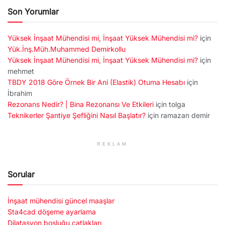
Son Yorumlar
Yüksek İnşaat Mühendisi mi, İnşaat Yüksek Mühendisi mi?
için
Yük.İnş.Müh.Muhammed Demirkollu
Yüksek İnşaat Mühendisi mi, İnşaat Yüksek Mühendisi mi?
için
mehmet
TBDY 2018 Göre Örnek Bir Ani (Elastik) Otuma Hesabı
için
İbrahim
Rezonans Nedir? | Bina Rezonansı Ve Etkileri
için
tolga
Teknikerler Şantiye Şefliğini Nasıl Başlatır?
için
ramazan demir
REKLAM
Sorular
İnşaat mühendisi güncel maaşlar
Sta4cad döşeme ayarlama
Dilatasyon boşluğu çatlakları