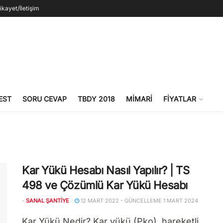
ikayet/İletişim
EST
SORU CEVAP
TBDY 2018
MIMARI
FIYATLAR
Kar Yükü Hesabı Nasıl Yapılır? | TS
498 ve Çözümlü Kar Yükü Hesabı
-
SANAL ŞANTIYE
12 MART 2022 - GÜNCELLEME 1 MART 2024
Kar Yükü Nedir? Kar yükü (Pko), hareketli