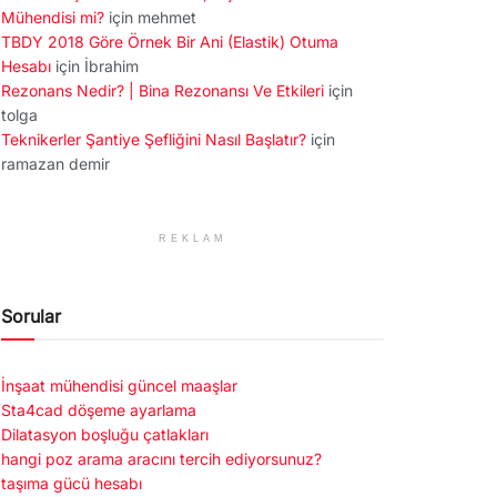
Mühendisi mi?
için
mehmet
TBDY 2018 Göre Örnek Bir Ani (Elastik) Otuma
Hesabı
için
İbrahim
Rezonans Nedir? | Bina Rezonansı Ve Etkileri
için
tolga
Teknikerler Şantiye Şefliğini Nasıl Başlatır?
için
ramazan demir
REKLAM
Sorular
İnşaat mühendisi güncel maaşlar
Sta4cad döşeme ayarlama
Dilatasyon boşluğu çatlakları
hangi poz arama aracını tercih ediyorsunuz?
taşıma gücü hesabı