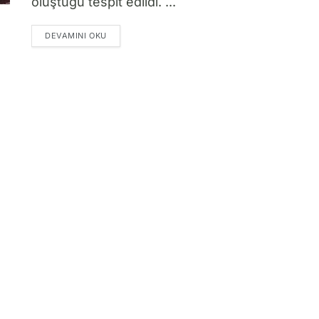
oluştuğu tespit edildi. ...
DETAILS
DEVAMINI OKU