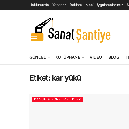
Hakkımızda
Yazarlar
Reklam
Mobil Uygulamalarımız
Ş
GÜNCEL
KÜTÜPHANE
VIDEO
BLOG
T
Etiket:
kar yükü
KANUN & YÖNETMELIKLER