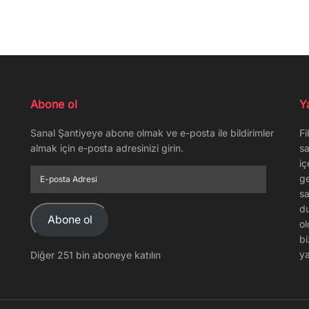
Abone ol
Y
Sanal Şantiyeye abone olmak ve e-posta ile bildirimler
Fi
almak için e-posta adresinizi girin.
sa
iç
E-
ge
posta
sa
Adresi
du
Abone ol
ol
bi
ya
Diğer 251 bin aboneye katılın