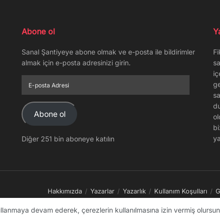
Abone ol
Y
Sanal Şantiyeye abone olmak ve e-posta ile bildirimler
Fi
almak için e-posta adresinizi girin.
sa
iç
E-
ge
posta
sa
Adresi
du
Abone ol
ol
bi
ya
Diğer 251 bin aboneye katılın
Hakkımızda
Yazarlar
Yazarlık
Kullanım Koşulları
G
kullanmaya devam ederek, çerezlerin kullanılmasına izin vermiş olursunu