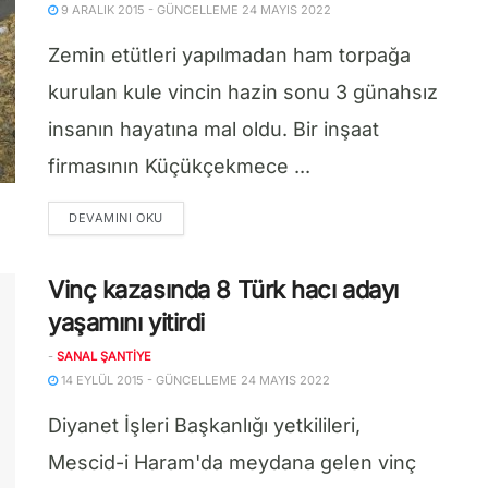
9 ARALIK 2015 - GÜNCELLEME 24 MAYIS 2022
Zemin etütleri yapılmadan ham torpağa
kurulan kule vincin hazin sonu 3 günahsız
insanın hayatına mal oldu. Bir inşaat
firmasının Küçükçekmece ...
DETAILS
DEVAMINI OKU
Vinç kazasında 8 Türk hacı adayı
yaşamını yitirdi
-
SANAL ŞANTIYE
14 EYLÜL 2015 - GÜNCELLEME 24 MAYIS 2022
Diyanet İşleri Başkanlığı yetkilileri,
Mescid-i Haram'da meydana gelen vinç