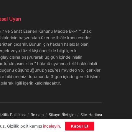
asal Uyarı
kir ve Sanat Eserleri Kanunu Madde Ek-4 “…hak
hiplerinin başvuruları üzerine ihlâle konu eserler
erikten çıkarılır. Bunun için hakları haleldar olan
rçek veya tüzel kişi öncelikle bilgi içerik
ğlayıcısına başvurarak üç gün içinde ihlâlin
rdurulmasını ister.” hükmü uyarınca telif hakkı ihlali
duğunu düşündüğünüz yazı/resim/video vb. içerikleri
ze bildirmeniz durumunda 3 gün içinde gerekli işlem
pılarak ilgili içerik kaldırılacaktır.
izlilik Politikası
Reklam
Şikayet/İletişim
Site Haritası
z. Gizlilik politikamızı
inceleyin
.
Kabul Et