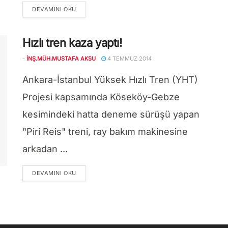
DETAILS
DEVAMINI OKU
Hızlı tren kaza yaptı!
-
İNŞ.MÜH.MUSTAFA AKSU
4 TEMMUZ 2014
Ankara-İstanbul Yüksek Hızlı Tren (YHT)
Projesi kapsamında Köseköy-Gebze
kesimindeki hatta deneme sürüşü yapan
"Piri Reis" treni, ray bakım makinesine
arkadan ...
DETAILS
DEVAMINI OKU