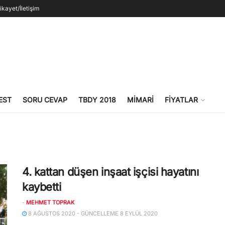
ikayet/İletişim
EST
SORU CEVAP
TBDY 2018
MIMARI
FIYATLAR
4. kattan düşen inşaat işçisi hayatını
kaybetti
-
MEHMET TOPRAK
8 AĞUSTOS 2020 - GÜNCELLEME 8 EYLÜL 2020