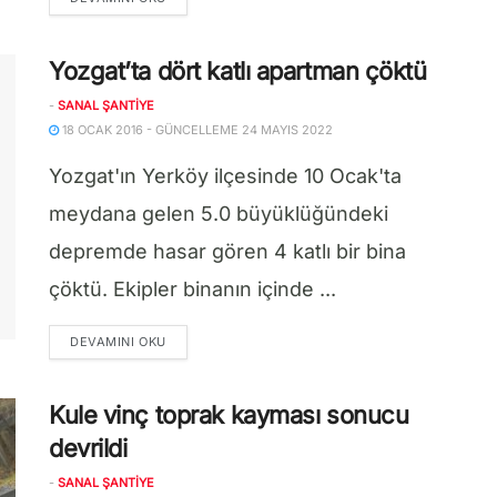
Yozgat’ta dört katlı apartman çöktü
-
SANAL ŞANTIYE
18 OCAK 2016 - GÜNCELLEME 24 MAYIS 2022
Yozgat'ın Yerköy ilçesinde 10 Ocak'ta
meydana gelen 5.0 büyüklüğündeki
depremde hasar gören 4 katlı bir bina
çöktü. Ekipler binanın içinde ...
DETAILS
DEVAMINI OKU
Kule vinç toprak kayması sonucu
devrildi
-
SANAL ŞANTIYE