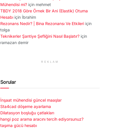
Mühendisi mi?
için
mehmet
TBDY 2018 Göre Örnek Bir Ani (Elastik) Otuma
Hesabı
için
İbrahim
Rezonans Nedir? | Bina Rezonansı Ve Etkileri
için
tolga
Teknikerler Şantiye Şefliğini Nasıl Başlatır?
için
ramazan demir
REKLAM
Sorular
İnşaat mühendisi güncel maaşlar
Sta4cad döşeme ayarlama
Dilatasyon boşluğu çatlakları
hangi poz arama aracını tercih ediyorsunuz?
taşıma gücü hesabı