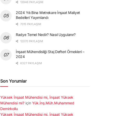
13946 PAYLAŞIM
2024 Yılı Bina Metrekare İnşaat Maliyet
Bedelleri Yayımlandı
7015 PAYLAŞIM
Radye Temel Nedir? Nasıl Uygulanır?
12070 PAYLAŞIM
İnşaat Mühendisliği Staj Defteri Örnekleri –
2024
6327 PAYLAŞIM
Son Yorumlar
Yüksek İnşaat Mühendisi mi, İnşaat Yüksek
Mühendisi mi?
için
Yük.İnş.Müh.Muhammed
Demirkollu
Yüksek İnşaat Mühendisi mi, İnşaat Yüksek