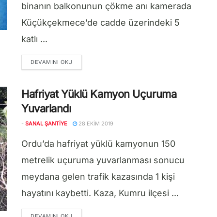
binanın balkonunun çökme anı kamerada
Küçükçekmece’de cadde üzerindeki 5
katlı ...
DETAILS
DEVAMINI OKU
Hafriyat Yüklü Kamyon Uçuruma
Yuvarlandı
-
SANAL ŞANTIYE
28 EKIM 2019
Ordu’da hafriyat yüklü kamyonun 150
metrelik uçuruma yuvarlanması sonucu
meydana gelen trafik kazasında 1 kişi
hayatını kaybetti. Kaza, Kumru ilçesi ...
DETAILS
DEVAMINI OKU