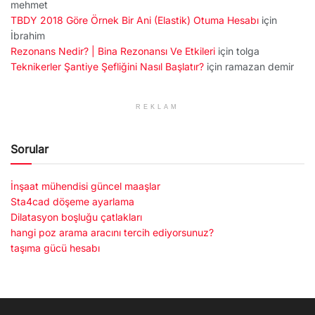
mehmet
TBDY 2018 Göre Örnek Bir Ani (Elastik) Otuma Hesabı
için
İbrahim
Rezonans Nedir? | Bina Rezonansı Ve Etkileri
için
tolga
Teknikerler Şantiye Şefliğini Nasıl Başlatır?
için
ramazan demir
REKLAM
Sorular
İnşaat mühendisi güncel maaşlar
Sta4cad döşeme ayarlama
Dilatasyon boşluğu çatlakları
hangi poz arama aracını tercih ediyorsunuz?
taşıma gücü hesabı