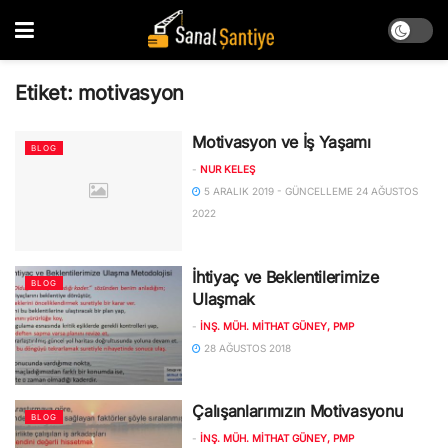
Etiket:
motivasyon
Motivasyon ve İş Yaşamı
BLOG
-
NUR KELEŞ
5 ARALIK 2019 - GÜNCELLEME 24 AĞUSTOS
2022
İhtiyaç ve Beklentilerimize
BLOG
Ulaşmak
-
İNŞ. MÜH. MITHAT GÜNEY, PMP
28 AĞUSTOS 2018
Çalışanlarımızın Motivasyonu
BLOG
-
İNŞ. MÜH. MITHAT GÜNEY, PMP