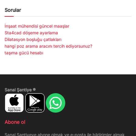
Sorular
İnşaat mühendisi güncel maaşlar
Sta4cad döşeme ayarlama
Dilatasyon boşluğu çatlakları
hangi poz arama aracını tercih ediyorsunuz?
taşıma gücü hesabı
Sanal Şantiye ®
Abone ol
Sanal Şantiyeye abone olmak ve e-posta ile bildirimler almak