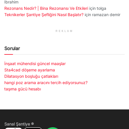
İbrahim
Rezonans Nedir? | Bina Rezonansı Ve Etkileri
için
tolga
Teknikerler Şantiye Şefliğini Nasıl Başlatır?
için
ramazan demir
REKLAM
Sorular
İnşaat mühendisi güncel maaşlar
Sta4cad döşeme ayarlama
Dilatasyon boşluğu çatlakları
hangi poz arama aracını tercih ediyorsunuz?
taşıma gücü hesabı
Sanal Şantiye ®