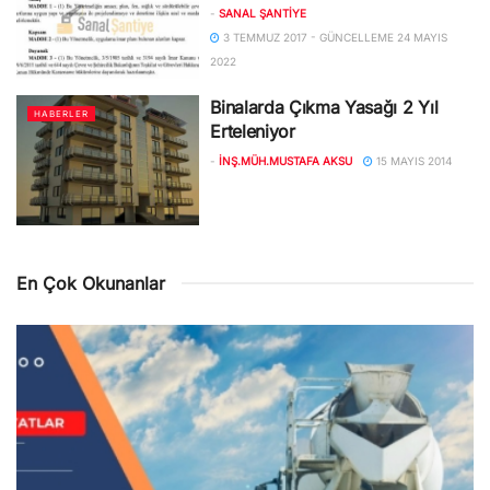
-
SANAL ŞANTIYE
3 TEMMUZ 2017 - GÜNCELLEME 24 MAYIS
2022
Binalarda Çıkma Yasağı 2 Yıl
HABERLER
Erteleniyor
-
İNŞ.MÜH.MUSTAFA AKSU
15 MAYIS 2014
En Çok Okunanlar