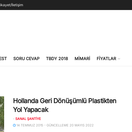
ikayet/İletişim
EST
SORU CEVAP
TBDY 2018
MIMARI
FIYATLAR
Hollanda Geri Dönüşümlü Plastikten
Yol Yapacak
-
SANAL ŞANTIYE
14 TEMMUZ 2015 - GÜNCELLEME 20 MAYIS 2022