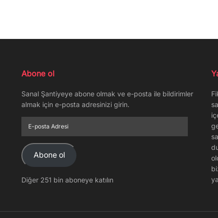
Abone ol
Y
Sanal Şantiyeye abone olmak ve e-posta ile bildirimler
Fi
almak için e-posta adresinizi girin.
sa
iç
E-
ge
posta
sa
Adresi
du
Abone ol
ol
bi
ya
Diğer 251 bin aboneye katılın