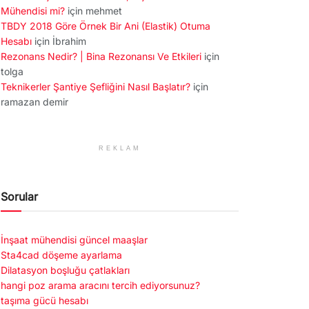
Mühendisi mi?
için
mehmet
TBDY 2018 Göre Örnek Bir Ani (Elastik) Otuma
Hesabı
için
İbrahim
Rezonans Nedir? | Bina Rezonansı Ve Etkileri
için
tolga
Teknikerler Şantiye Şefliğini Nasıl Başlatır?
için
ramazan demir
REKLAM
Sorular
İnşaat mühendisi güncel maaşlar
Sta4cad döşeme ayarlama
Dilatasyon boşluğu çatlakları
hangi poz arama aracını tercih ediyorsunuz?
taşıma gücü hesabı