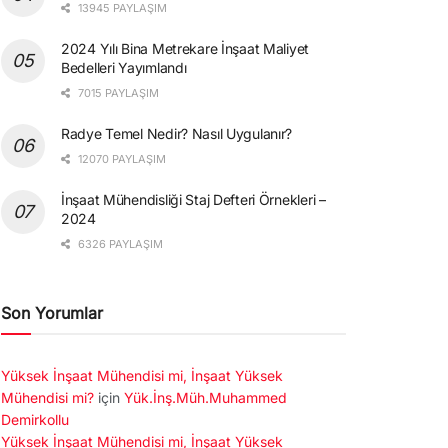
13945 PAYLAŞIM
2024 Yılı Bina Metrekare İnşaat Maliyet
Bedelleri Yayımlandı
7015 PAYLAŞIM
Radye Temel Nedir? Nasıl Uygulanır?
12070 PAYLAŞIM
İnşaat Mühendisliği Staj Defteri Örnekleri –
2024
6326 PAYLAŞIM
Son Yorumlar
Yüksek İnşaat Mühendisi mi, İnşaat Yüksek
Mühendisi mi?
için
Yük.İnş.Müh.Muhammed
Demirkollu
Yüksek İnşaat Mühendisi mi, İnşaat Yüksek