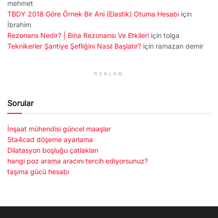
mehmet
TBDY 2018 Göre Örnek Bir Ani (Elastik) Otuma Hesabı
için
İbrahim
Rezonans Nedir? | Bina Rezonansı Ve Etkileri
için
tolga
Teknikerler Şantiye Şefliğini Nasıl Başlatır?
için
ramazan demir
REKLAM
Sorular
İnşaat mühendisi güncel maaşlar
Sta4cad döşeme ayarlama
Dilatasyon boşluğu çatlakları
hangi poz arama aracını tercih ediyorsunuz?
taşıma gücü hesabı