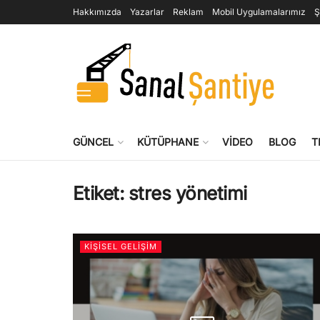
Hakkımızda
Yazarlar
Reklam
Mobil Uygulamalarımız
Ş
GÜNCEL
KÜTÜPHANE
VIDEO
BLOG
T
Etiket:
stres yönetimi
KIŞISEL GELIŞIM