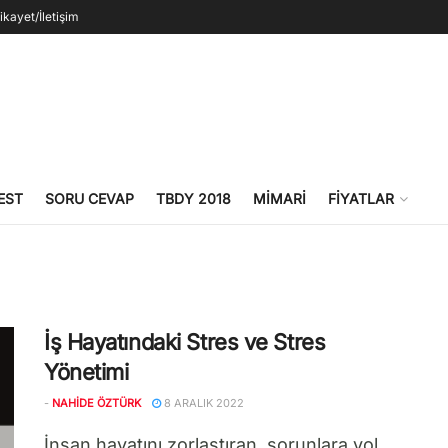
ikayet/İletişim
EST
SORU CEVAP
TBDY 2018
MIMARI
FIYATLAR
İş Hayatındaki Stres ve Stres
Yönetimi
-
NAHIDE ÖZTÜRK
8 ARALIK 2022
İnsan hayatını zorlaştıran, sorunlara yol