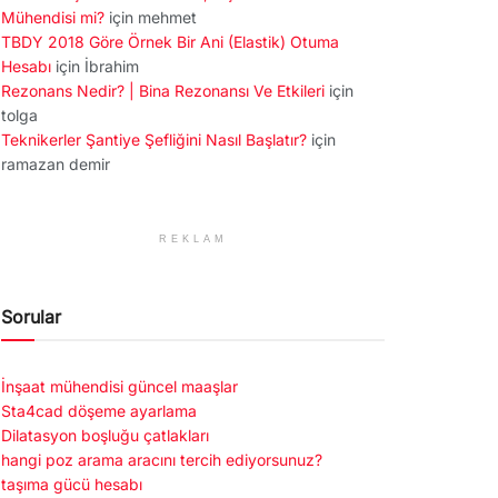
Mühendisi mi?
için
mehmet
TBDY 2018 Göre Örnek Bir Ani (Elastik) Otuma
Hesabı
için
İbrahim
Rezonans Nedir? | Bina Rezonansı Ve Etkileri
için
tolga
Teknikerler Şantiye Şefliğini Nasıl Başlatır?
için
ramazan demir
REKLAM
Sorular
İnşaat mühendisi güncel maaşlar
Sta4cad döşeme ayarlama
Dilatasyon boşluğu çatlakları
hangi poz arama aracını tercih ediyorsunuz?
taşıma gücü hesabı