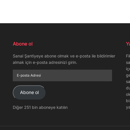
Abone ol
Y
Sanal Şantiyeye abone olmak ve e-posta ile bildirimler
Fi
almak için e-posta adresinizi girin.
sa
iç
E-
ge
posta
sa
Adresi
du
Abone ol
ol
bi
ya
Diğer 251 bin aboneye katılın