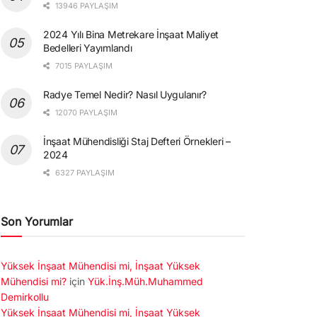
13946 PAYLAŞIM
2024 Yılı Bina Metrekare İnşaat Maliyet
Bedelleri Yayımlandı
7015 PAYLAŞIM
Radye Temel Nedir? Nasıl Uygulanır?
12070 PAYLAŞIM
İnşaat Mühendisliği Staj Defteri Örnekleri –
2024
6327 PAYLAŞIM
Son Yorumlar
Yüksek İnşaat Mühendisi mi, İnşaat Yüksek
Mühendisi mi?
için
Yük.İnş.Müh.Muhammed
Demirkollu
Yüksek İnşaat Mühendisi mi, İnşaat Yüksek