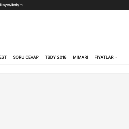
ikayet/İletişim
EST
SORU CEVAP
TBDY 2018
MIMARI
FIYATLAR