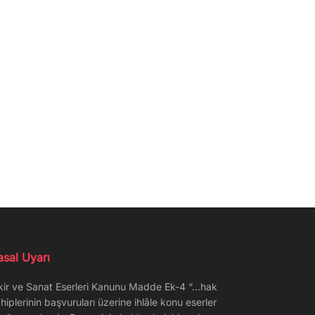
asal Uyarı
kir ve Sanat Eserleri Kanunu Madde Ek-4 “…hak
hiplerinin başvuruları üzerine ihlâle konu eserler