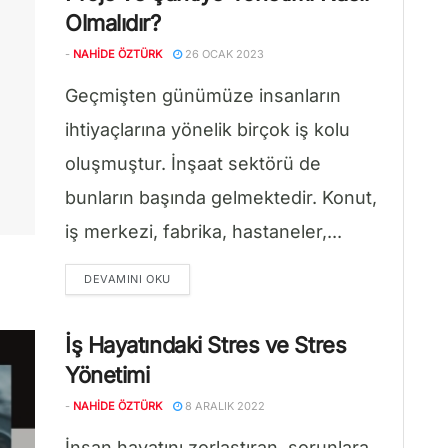
Olmalıdır?
-
NAHIDE ÖZTÜRK
26 OCAK 2023
Geçmişten günümüze insanların
ihtiyaçlarına yönelik birçok iş kolu
oluşmuştur. İnşaat sektörü de
bunların başında gelmektedir. Konut,
iş merkezi, fabrika, hastaneler,...
DETAILS
DEVAMINI OKU
İş Hayatındaki Stres ve Stres
Yönetimi
-
NAHIDE ÖZTÜRK
8 ARALIK 2022
İnsan hayatını zorlaştıran, sorunlara