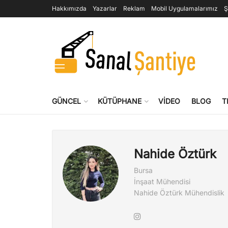
Hakkımızda
Yazarlar
Reklam
Mobil Uygulamalarımız
Ş
GÜNCEL
KÜTÜPHANE
VIDEO
BLOG
T
Nahide Öztürk
Bursa
İnşaat Mühendisi
Nahide Öztürk Mühendislik