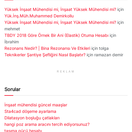
Yüksek İnşaat Mühendisi mi, İnşaat Yüksek Mühendisi mi?
için
Yük.İnş.Müh.Muhammed Demirkollu
Yüksek İnşaat Mühendisi mi, İnşaat Yüksek Mühendisi mi?
için
mehmet
TBDY 2018 Göre Örnek Bir Ani (Elastik) Otuma Hesabı
için
İbrahim
Rezonans Nedir? | Bina Rezonansı Ve Etkileri
için
tolga
Teknikerler Şantiye Şefliğini Nasıl Başlatır?
için
ramazan demir
REKLAM
Sorular
İnşaat mühendisi güncel maaşlar
Sta4cad döşeme ayarlama
Dilatasyon boşluğu çatlakları
hangi poz arama aracını tercih ediyorsunuz?
taşıma gücü hesabı