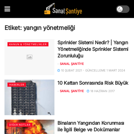
Etiket:
yangın yönetmeliği
Sprinkler Sistemi Nedir? | Yangın
KANUN & YÖNETMELIKLER
Yönetmeliğinde Sprinkler Sistemi
Zorunluluğu
-
SANAL ŞANTIYE
10 ŞUBAT 2021 - GÜNCELLEME 1 MART 2024
10 Kattan Sonrasında Risk Büyük
HABERLER
-
SANAL ŞANTIYE
18 HAZIRAN 2017
Binaların Yangından Korunması
DIĞER NOTLAR
ile İlgili Belge ve Dokümanlar