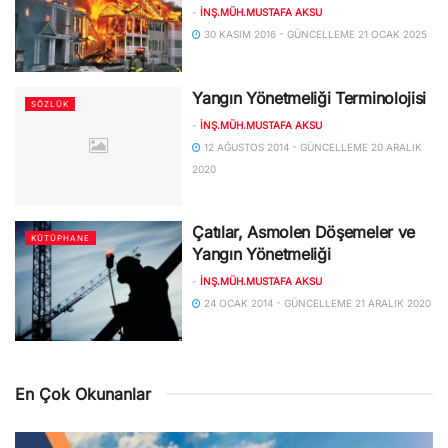
-
İNŞ.MÜH.MUSTAFA AKSU
30 KASIM 2016 - GÜNCELLEME 21 OCAK 2025
Yangın Yönetmeliği Terminolojisi
SÖZLÜK
-
İNŞ.MÜH.MUSTAFA AKSU
12 AĞUSTOS 2014 - GÜNCELLEME 20 ARALIK
2020
Çatılar, Asmolen Döşemeler ve
KÜTÜPHANE
Yangın Yönetmeliği
-
İNŞ.MÜH.MUSTAFA AKSU
24 OCAK 2014 - GÜNCELLEME 21 ARALIK 2020
En Çok Okunanlar