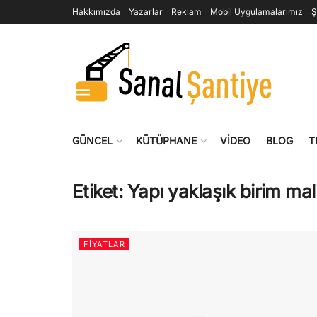
Hakkımızda
Yazarlar
Reklam
Mobil Uygulamalarımız
Ş
GÜNCEL
KÜTÜPHANE
VIDEO
BLOG
T
Etiket:
Yapı yaklaşık birim mali
FIYATLAR