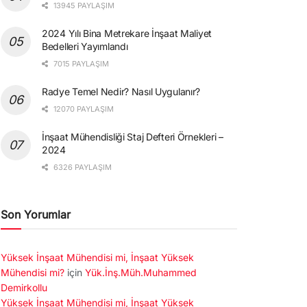
13945 PAYLAŞIM
2024 Yılı Bina Metrekare İnşaat Maliyet
Bedelleri Yayımlandı
7015 PAYLAŞIM
Radye Temel Nedir? Nasıl Uygulanır?
12070 PAYLAŞIM
İnşaat Mühendisliği Staj Defteri Örnekleri –
2024
6326 PAYLAŞIM
Son Yorumlar
Yüksek İnşaat Mühendisi mi, İnşaat Yüksek
Mühendisi mi?
için
Yük.İnş.Müh.Muhammed
Demirkollu
Yüksek İnşaat Mühendisi mi, İnşaat Yüksek