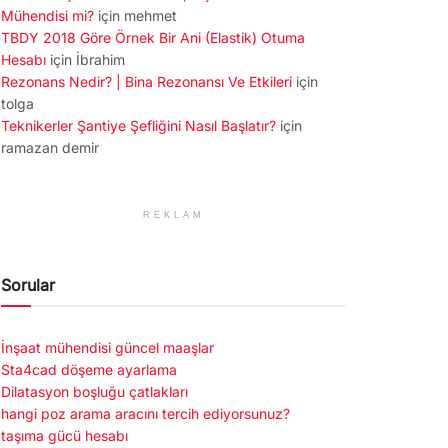
Mühendisi mi?
için
mehmet
TBDY 2018 Göre Örnek Bir Ani (Elastik) Otuma
Hesabı
için
İbrahim
Rezonans Nedir? | Bina Rezonansı Ve Etkileri
için
tolga
Teknikerler Şantiye Şefliğini Nasıl Başlatır?
için
ramazan demir
REKLAM
Sorular
İnşaat mühendisi güncel maaşlar
Sta4cad döşeme ayarlama
Dilatasyon boşluğu çatlakları
hangi poz arama aracını tercih ediyorsunuz?
taşıma gücü hesabı