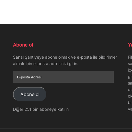
Abone ol
Y
Sanal Şantiyeye abone olmak ve e-posta ile bildirimler
Fi
almak için e-posta adresinizi girin.
sa
iç
E-
ge
posta
sa
Adresi
du
Abone ol
ol
bi
ya
Diğer 251 bin aboneye katılın