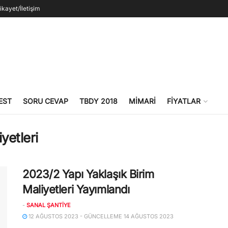
ikayet/İletişim
EST
SORU CEVAP
TBDY 2018
MIMARI
FIYATLAR
yetleri
2023/2 Yapı Yaklaşık Birim
Maliyetleri Yayımlandı
-
SANAL ŞANTIYE
12 AĞUSTOS 2023 - GÜNCELLEME 14 AĞUSTOS 2023