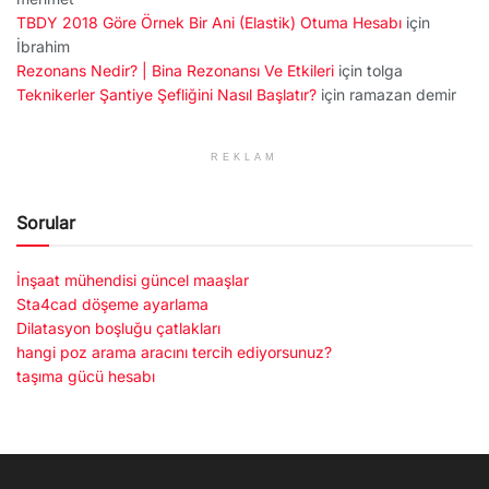
TBDY 2018 Göre Örnek Bir Ani (Elastik) Otuma Hesabı
için
İbrahim
Rezonans Nedir? | Bina Rezonansı Ve Etkileri
için
tolga
Teknikerler Şantiye Şefliğini Nasıl Başlatır?
için
ramazan demir
REKLAM
Sorular
İnşaat mühendisi güncel maaşlar
Sta4cad döşeme ayarlama
Dilatasyon boşluğu çatlakları
hangi poz arama aracını tercih ediyorsunuz?
taşıma gücü hesabı