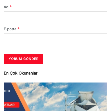
*
Ad
*
E-posta
En Çok Okunanlar