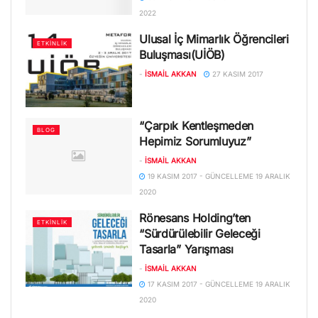
2022
Ulusal İç Mimarlık Öğrencileri
ETKINLIK
Buluşması(UİÖB)
-
İSMAIL AKKAN
27 KASIM 2017
“Çarpık Kentleşmeden
BLOG
Hepimiz Sorumluyuz”
-
İSMAIL AKKAN
19 KASIM 2017 - GÜNCELLEME 19 ARALIK
2020
Rönesans Holding’ten
ETKINLIK
“Sürdürülebilir Geleceği
Tasarla” Yarışması
-
İSMAIL AKKAN
17 KASIM 2017 - GÜNCELLEME 19 ARALIK
2020