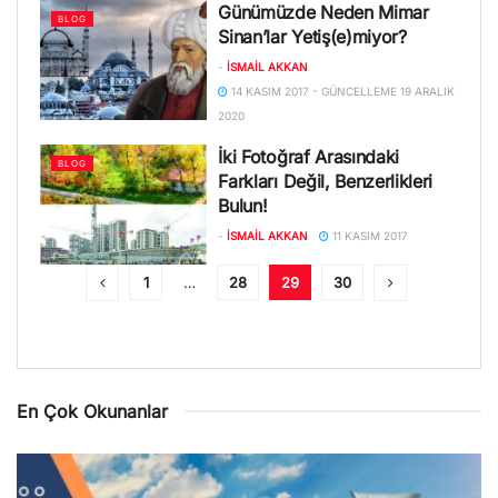
Günümüzde Neden Mimar
BLOG
Sinan’lar Yetiş(e)miyor?
-
İSMAIL AKKAN
14 KASIM 2017 - GÜNCELLEME 19 ARALIK
2020
İki Fotoğraf Arasındaki
BLOG
Farkları Değil, Benzerlikleri
Bulun!
-
İSMAIL AKKAN
11 KASIM 2017
1
…
28
29
30
En Çok Okunanlar