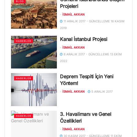
BLOG
Projeleri
-
İSMAIL AKKAN
11 ARALIK 2017 - GÜNCELLEME 16 KASIM
2019
Kanal İstanbul Projesi
HABERLER
-
İSMAIL AKKAN
8 ARALIK 2017 - GÜNCELLEME 13 EKIM
2022
Deprem Tespiti İçin Yeni
HABERLER
Yöntem!
-
İSMAIL AKKAN
5 ARALIK 2017
3. Havalimanı ve Genel
HABERLER
Özellikleri
-
İSMAIL AKKAN
30 KASIM 2017 - GÜNCELLEME 11 EKIM