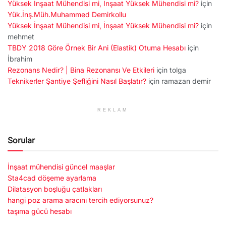
Yüksek İnşaat Mühendisi mi, İnşaat Yüksek Mühendisi mi?
için
Yük.İnş.Müh.Muhammed Demirkollu
Yüksek İnşaat Mühendisi mi, İnşaat Yüksek Mühendisi mi?
için
mehmet
TBDY 2018 Göre Örnek Bir Ani (Elastik) Otuma Hesabı
için
İbrahim
Rezonans Nedir? | Bina Rezonansı Ve Etkileri
için
tolga
Teknikerler Şantiye Şefliğini Nasıl Başlatır?
için
ramazan demir
REKLAM
Sorular
İnşaat mühendisi güncel maaşlar
Sta4cad döşeme ayarlama
Dilatasyon boşluğu çatlakları
hangi poz arama aracını tercih ediyorsunuz?
taşıma gücü hesabı