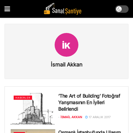
İsmail Akkan
‘The Art of Building’ Fotoğraf
HABERLER
Yarışmasının En İyileri
Belirlendi
-
İSMAIL AKKAN
17 ARALIK 2017
Osmanlı İstanbul’unda Ulaşım