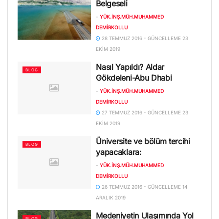
Belgeseli
-
YÜK.İNŞ.MÜH.MUHAMMED
DEMIRKOLLU
28 TEMMUZ 2016 - GÜNCELLEME 23
EKIM 2019
Nasıl Yapıldı? Aldar
BLOG
Gökdeleni-Abu Dhabi
-
YÜK.İNŞ.MÜH.MUHAMMED
DEMIRKOLLU
27 TEMMUZ 2016 - GÜNCELLEME 23
EKIM 2019
Üniversite ve bölüm tercihi
BLOG
yapacaklara:
-
YÜK.İNŞ.MÜH.MUHAMMED
DEMIRKOLLU
26 TEMMUZ 2016 - GÜNCELLEME 14
ARALIK 2019
Medeniyetin Ulaşımında Yol
BLOG