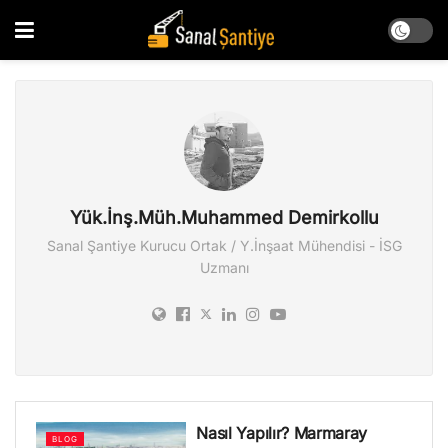
Yük.İnş.Müh.Muhammed Demirkollu
Sanal Şantiye Kurucu Ortak / Y.İnşaat Mühendisi - İSG
Uzmanı
Nasıl Yapılır? Marmaray
BLOG