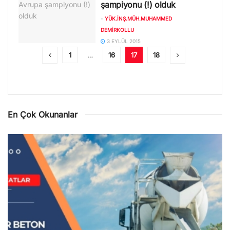
şampiyonu (!) olduk
-
YÜK.İNŞ.MÜH.MUHAMMED
DEMIRKOLLU
3 EYLÜL 2015
1
…
16
17
18
En Çok Okunanlar