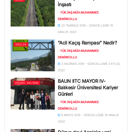
İnşaatı
-
YÜK.İNŞ.MÜH.MUHAMMED
DEMIRKOLLU
22 TEMMUZ 2016 - GÜNCELLEME 19
ARALIK 2020
”Acil Kaçış Rampası” Nedir?
SÖZLÜK
-
YÜK.İNŞ.MÜH.MUHAMMED
DEMIRKOLLU
3 HAZIRAN 2016 - GÜNCELLEME 3 EYLÜL
2022
BAUN IITC MAYOR IV-
KIŞISEL GELIŞIM
Balıkesir Üniversitesi Kariyer
Günleri
-
YÜK.İNŞ.MÜH.MUHAMMED
DEMIRKOLLU
6 MAYIS 2016 - GÜNCELLEME 19 ARALIK
2020