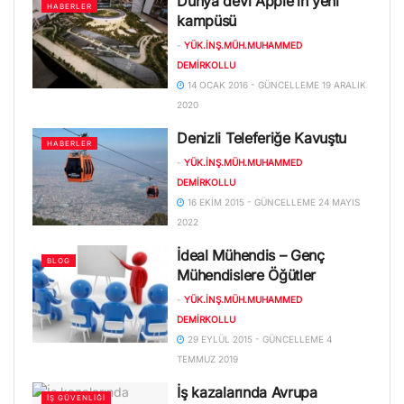
Dünya devi Apple’ın yeni
HABERLER
kampüsü
-
YÜK.İNŞ.MÜH.MUHAMMED
DEMIRKOLLU
14 OCAK 2016 - GÜNCELLEME 19 ARALIK
2020
Denizli Teleferiğe Kavuştu
HABERLER
-
YÜK.İNŞ.MÜH.MUHAMMED
DEMIRKOLLU
16 EKIM 2015 - GÜNCELLEME 24 MAYIS
2022
İdeal Mühendis – Genç
BLOG
Mühendislere Öğütler
-
YÜK.İNŞ.MÜH.MUHAMMED
DEMIRKOLLU
29 EYLÜL 2015 - GÜNCELLEME 4
TEMMUZ 2019
İş kazalarında Avrupa
İŞ GÜVENLIĞI