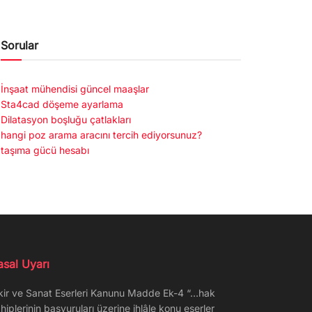
Sorular
İnşaat mühendisi güncel maaşlar
Sta4cad döşeme ayarlama
Dilatasyon boşluğu çatlakları
hangi poz arama aracını tercih ediyorsunuz?
taşıma gücü hesabı
asal Uyarı
kir ve Sanat Eserleri Kanunu Madde Ek-4 “…hak
hiplerinin başvuruları üzerine ihlâle konu eserler