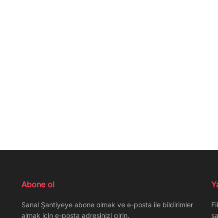
Abone ol
Y
Sanal Şantiyeye abone olmak ve e-posta ile bildirimler
Fi
almak için e-posta adresinizi girin.
sa