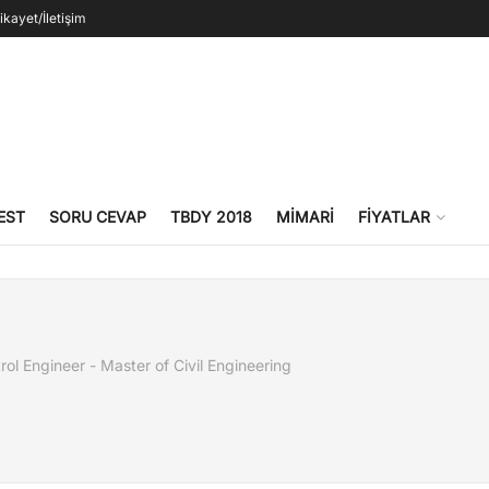
ikayet/İletişim
EST
SORU CEVAP
TBDY 2018
MIMARI
FIYATLAR
ol Engineer - Master of Civil Engineering