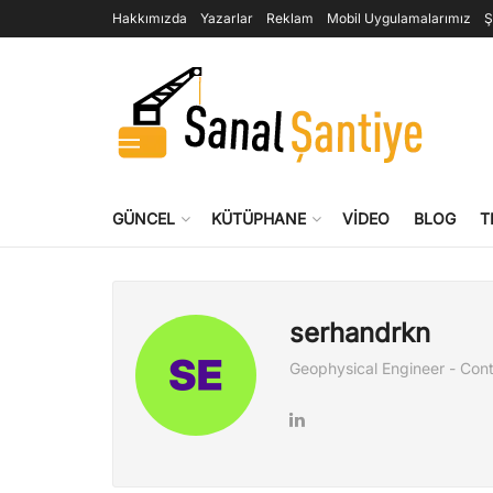
Hakkımızda
Yazarlar
Reklam
Mobil Uygulamalarımız
Ş
GÜNCEL
KÜTÜPHANE
VIDEO
BLOG
T
serhandrkn
Geophysical Engineer - Contr