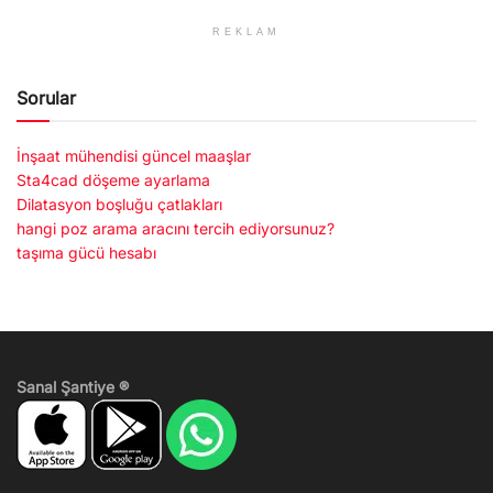
REKLAM
Sorular
İnşaat mühendisi güncel maaşlar
Sta4cad döşeme ayarlama
Dilatasyon boşluğu çatlakları
hangi poz arama aracını tercih ediyorsunuz?
taşıma gücü hesabı
Sanal Şantiye ®