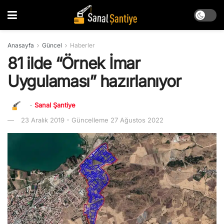
Anasayfa
Güncel
Haberler
81 ilde “Örnek İmar
Uygulaması” hazırlanıyor
-
Sanal Şantiye
23 Aralık 2019 - Güncelleme 27 Ağustos 2022