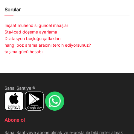
Sorular
İnşaat mühendisi güncel maaşlar
Sta4cad döşeme ayarlama
Dilatasyon boşluğu çatlakları
hangi poz arama aracını tercih ediyorsunuz?
taşıma gücü hesabı
Sanal Şantiye ®
Abone ol
Sanal Şantiyeye abone olmak ve e-posta ile bildirimler almak