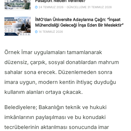
Pasaport Neden Verilmeli?
24 TEMMUZ 2026 - GÜNCELLEME 31 TEMMUZ 2026
İMO’dan Üniversite Adaylarına Çağrı: “İnşaat
Mühendisliği Geleceği İnşa Eden Bir Meslektir”
14 TEMMUZ 2026
Örnek İmar uygulamaları tamamlanarak
düzensiz, çarpık, sosyal donatılardan mahrum
sahalar sona erecek. Düzenlemeden sonra
imara uygun, modern kentin ihtiyaç duyduğu
kullanım alanları ortaya çıkacak.
Belediyelere; Bakanlığın teknik ve hukuki
imkânlarının paylaşılması ve bu konudaki
tecrübelerinin aktarılması sonucunda imar