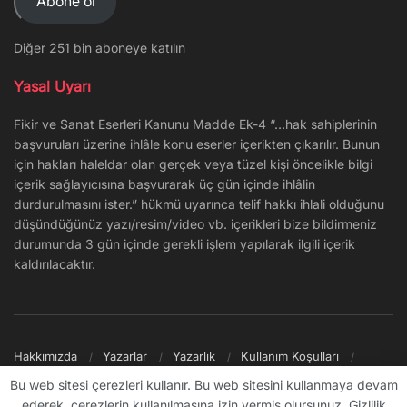
Abone ol
Diğer 251 bin aboneye katılın
Yasal Uyarı
Fikir ve Sanat Eserleri Kanunu Madde Ek-4 “…hak sahiplerinin
başvuruları üzerine ihlâle konu eserler içerikten çıkarılır. Bunun
için hakları haleldar olan gerçek veya tüzel kişi öncelikle bilgi
içerik sağlayıcısına başvurarak üç gün içinde ihlâlin
durdurulmasını ister.” hükmü uyarınca telif hakkı ihlali olduğunu
düşündüğünüz yazı/resim/video vb. içerikleri bize bildirmeniz
durumunda 3 gün içinde gerekli işlem yapılarak ilgili içerik
kaldırılacaktır.
Hakkımızda
Yazarlar
Yazarlık
Kullanım Koşulları
Gizlilik Politikası
Reklam
Şikayet/İletişim
Site Haritası
Bu web sitesi çerezleri kullanır. Bu web sitesini kullanmaya devam
ederek, çerezlerin kullanılmasına izin vermiş olursunuz. Gizlilik