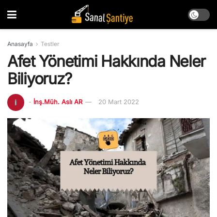
Anasayfa
Testler
Afet Yönetimi Hakkında Neler
Biliyoruz?
-
İnş.Müh. Aslı AR
20 Mart 2022