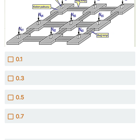
0.1
0.3
0.5
0.7