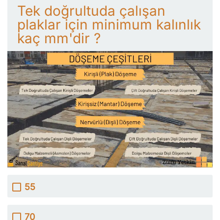
Tek doğrultuda çalışan
plaklar için minimum kalınlık
kaç mm'dir ?
55
70