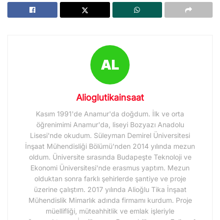
Alioglutikainsaat
Kasım 1991'de Anamur'da doğdum. İlk ve orta
öğrenimimi Anamur'da, liseyi Bozyazı Anadolu
Lisesi'nde okudum. Süleyman Demirel Üniversitesi
İnşaat Mühendisliği Bölümü'nden 2014 yılında mezun
oldum. Üniversite sırasında Budapeşte Teknoloji ve
Ekonomi Üniversitesi'nde erasmus yaptım. Mezun
olduktan sonra farklı şehirlerde şantiye ve proje
üzerine çalıştım. 2017 yılında Alioğlu Tika İnşaat
Mühendislik Mimarlık adında firmamı kurdum. Proje
müellifliği, müteahhitlik ve emlak işleriyle