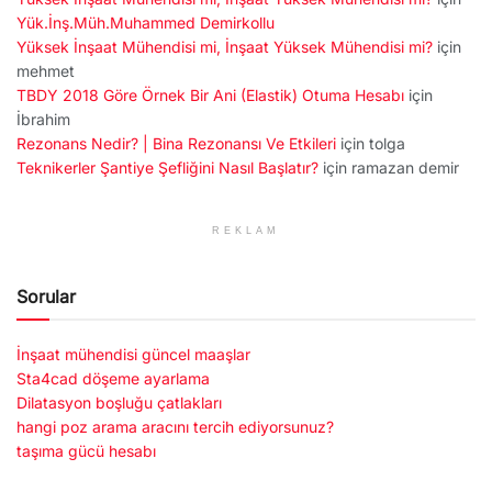
Yük.İnş.Müh.Muhammed Demirkollu
Yüksek İnşaat Mühendisi mi, İnşaat Yüksek Mühendisi mi?
için
mehmet
TBDY 2018 Göre Örnek Bir Ani (Elastik) Otuma Hesabı
için
İbrahim
Rezonans Nedir? | Bina Rezonansı Ve Etkileri
için
tolga
Teknikerler Şantiye Şefliğini Nasıl Başlatır?
için
ramazan demir
REKLAM
Sorular
İnşaat mühendisi güncel maaşlar
Sta4cad döşeme ayarlama
Dilatasyon boşluğu çatlakları
hangi poz arama aracını tercih ediyorsunuz?
taşıma gücü hesabı