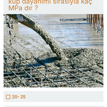
küp dayanımı sırasıyla kaç
MPa dır ?
20- 25