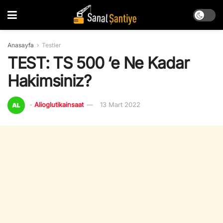
Anasayfa
Testler
TEST: TS 500 ‘e Ne Kadar
Hakimsiniz?
-
Alioglutikainsaat
13 Mart 2022