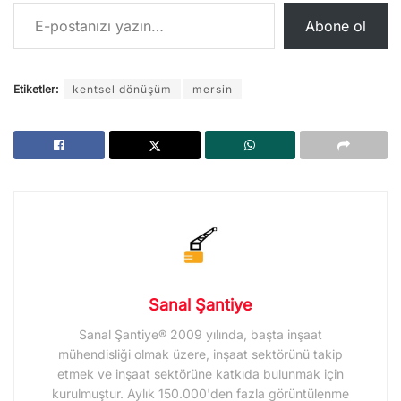
E-postanızı yazın…
Abone ol
Etiketler:
kentsel dönüşüm
mersin
Sanal Şantiye
Sanal Şantiye® 2009 yılında, başta inşaat
mühendisliği olmak üzere, inşaat sektörünü takip
etmek ve inşaat sektörüne katkıda bulunmak için
kurulmuştur. Aylık 150.000'den fazla görüntülenme