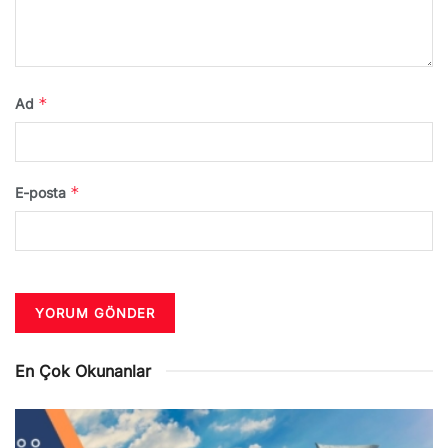
*
Ad
*
E-posta
En Çok Okunanlar