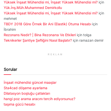
Yüksek İnşaat Mühendisi mi, İnşaat Yüksek Mühendisi mi?
için
Yük.İnş.Müh.Muhammed Demirkollu
Yüksek İnşaat Mühendisi mi, İnşaat Yüksek Mühendisi mi?
için
mehmet
TBDY 2018 Göre Örnek Bir Ani (Elastik) Otuma Hesabı
için
İbrahim
Rezonans Nedir? | Bina Rezonansı Ve Etkileri
için
tolga
Teknikerler Şantiye Şefliğini Nasıl Başlatır?
için
ramazan demir
REKLAM
Sorular
İnşaat mühendisi güncel maaşlar
Sta4cad döşeme ayarlama
Dilatasyon boşluğu çatlakları
hangi poz arama aracını tercih ediyorsunuz?
taşıma gücü hesabı