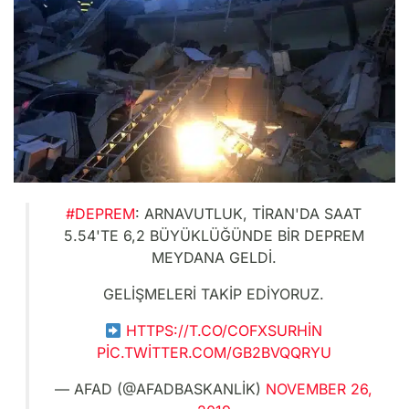
#DEPREM
: ARNAVUTLUK, TIRAN'DA SAAT
5.54'TE 6,2 BÜYÜKLÜĞÜNDE BIR DEPREM
MEYDANA GELDI.
GELIŞMELERI TAKIP EDIYORUZ.
HTTPS://T.CO/COFXSURHIN
PIC.TWITTER.COM/GB2BVQQRYU
— AFAD (@AFADBASKANLIK)
NOVEMBER 26,