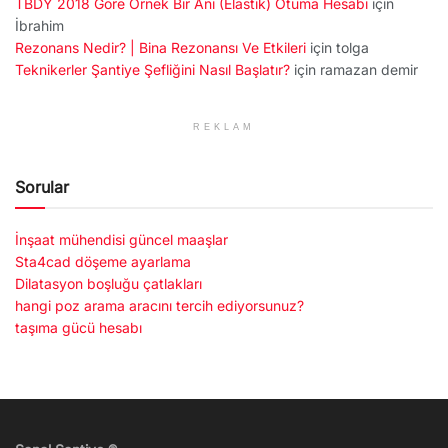
TBDY 2018 Göre Örnek Bir Ani (Elastik) Otuma Hesabı
için
İbrahim
Rezonans Nedir? | Bina Rezonansı Ve Etkileri
için
tolga
Teknikerler Şantiye Şefliğini Nasıl Başlatır?
için
ramazan demir
REKLAM
Sorular
İnşaat mühendisi güncel maaşlar
Sta4cad döşeme ayarlama
Dilatasyon boşluğu çatlakları
hangi poz arama aracını tercih ediyorsunuz?
taşıma gücü hesabı