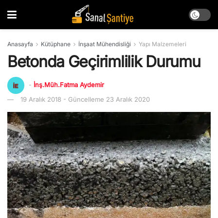
Anasayfa
Kütüphane
İnşaat Mühendisliği
Yapı Malzemeleri
Betonda Geçirimlilik Durumu
-
İnş.Müh.Fatma Aydemir
19 Aralık 2018 - Güncelleme 23 Aralık 2020