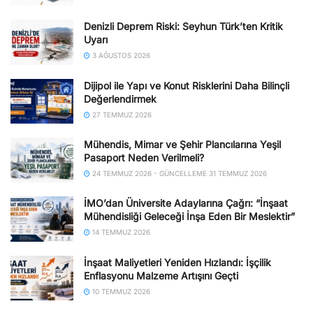
Denizli Deprem Riski: Seyhun Türk’ten Kritik
Uyarı
3 AĞUSTOS 2026
Dijipol ile Yapı ve Konut Risklerini Daha Bilinçli
Değerlendirmek
27 TEMMUZ 2026
Mühendis, Mimar ve Şehir Plancılarına Yeşil
Pasaport Neden Verilmeli?
24 TEMMUZ 2026 - GÜNCELLEME 31 TEMMUZ 2026
İMO’dan Üniversite Adaylarına Çağrı: “İnşaat
Mühendisliği Geleceği İnşa Eden Bir Meslektir”
14 TEMMUZ 2026
İnşaat Maliyetleri Yeniden Hızlandı: İşçilik
Enflasyonu Malzeme Artışını Geçti
10 TEMMUZ 2026