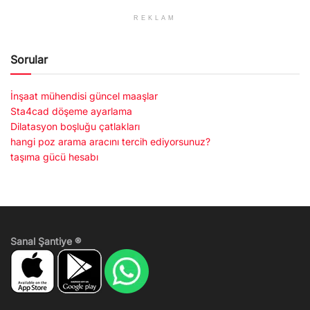
REKLAM
Sorular
İnşaat mühendisi güncel maaşlar
Sta4cad döşeme ayarlama
Dilatasyon boşluğu çatlakları
hangi poz arama aracını tercih ediyorsunuz?
taşıma gücü hesabı
Sanal Şantiye ®