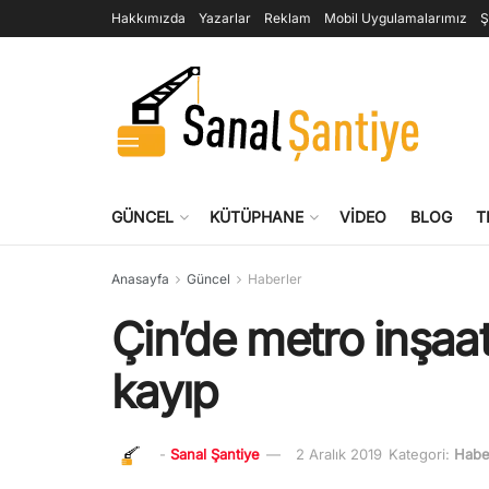
Hakkımızda
Yazarlar
Reklam
Mobil Uygulamalarımız
Ş
GÜNCEL
KÜTÜPHANE
VIDEO
BLOG
T
Anasayfa
Güncel
Haberler
Çin’de metro inşaat
kayıp
-
Sanal Şantiye
2 Aralık 2019
Kategori:
Habe