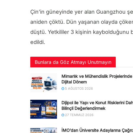
Çin’in güneyinde yer alan Guangzhou şe
aniden çöktü. Dün yaşanan olayda çöken yo
düştü. Yetkililer 3 kişinin kaybolduğunu 
edildi.
Bunlara da Göz Atmayı Unutmayın
Mimarlık ve Mühendislik Projelerinde
Dijital Dönem
5 AĞUSTOS 2026
Dijipol ile Yapı ve Konut Risklerini Da
Bilinçli Değerlendirmek
27 TEMMUZ 2026
İMO’dan Üniversite Adaylarına Çağrı