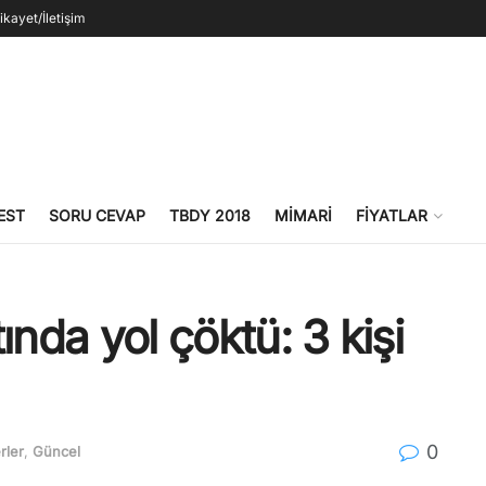
ikayet/İletişim
EST
SORU CEVAP
TBDY 2018
MIMARI
FIYATLAR
ında yol çöktü: 3 kişi
0
rler
,
Güncel