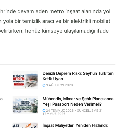
hrinde devam eden metro inşaat alanında yol
la bir temizlik aracı ve bir elektrikli mobilet
belirtirken, henüz kimseye ulaşılamadığı ifade
Denizli Deprem Riski: Seyhun Türk’ten
Kritik Uyarı
3 AĞUSTOS 2026
ha
Mühendis, Mimar ve Şehir Plancılarına
Yeşil Pasaport Neden Verilmeli?
24 TEMMUZ 2026 - GÜNCELLEME 31
TEMMUZ 2026
:
İnşaat Maliyetleri Yeniden Hızlandı: