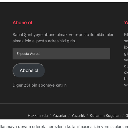
Abone ol
Y
Sanal Şantiyeye abone olmak ve e-posta ile bildirimler
Fi
almak için e-posta adresinizi girin.
sa
iç
E-
ge
posta
sa
Adresi
du
Abone ol
ol
bi
ya
Diğer 251 bin aboneye katılın
Hakkımızda
Yazarlar
Yazarlık
Kullanım Koşulları
G
kullanmaya devam ederek, çerezlerin kullanılmasına izin vermiş olursunu