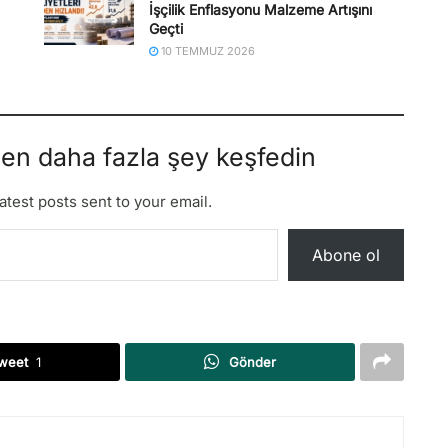
İşçilik Enflasyonu Malzeme Artışını
Geçti
10 TEMMUZ 2026
den daha fazla şey keşfedin
atest posts sent to your email.
Abone ol
weet
1
Gönder