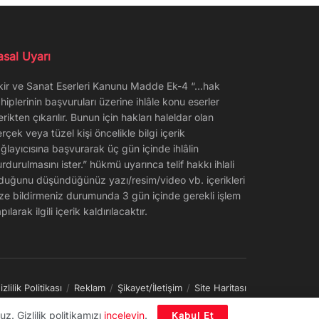
asal Uyarı
kir ve Sanat Eserleri Kanunu Madde Ek-4 “…hak
hiplerinin başvuruları üzerine ihlâle konu eserler
erikten çıkarılır. Bunun için hakları haleldar olan
rçek veya tüzel kişi öncelikle bilgi içerik
ğlayıcısına başvurarak üç gün içinde ihlâlin
rdurulmasını ister.” hükmü uyarınca telif hakkı ihlali
duğunu düşündüğünüz yazı/resim/video vb. içerikleri
ze bildirmeniz durumunda 3 gün içinde gerekli işlem
pılarak ilgili içerik kaldırılacaktır.
izlilik Politikası
Reklam
Şikayet/İletişim
Site Haritası
z. Gizlilik politikamızı
inceleyin
.
Kabul Et