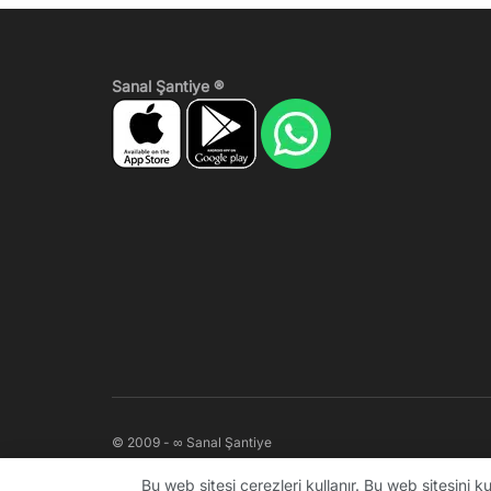
Sanal Şantiye ®
© 2009 - ∞ Sanal Şantiye
Bu web sitesi çerezleri kullanır. Bu web sitesini 