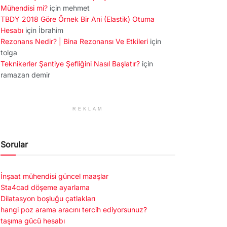
Mühendisi mi?
için
mehmet
TBDY 2018 Göre Örnek Bir Ani (Elastik) Otuma
Hesabı
için
İbrahim
Rezonans Nedir? | Bina Rezonansı Ve Etkileri
için
tolga
Teknikerler Şantiye Şefliğini Nasıl Başlatır?
için
ramazan demir
REKLAM
Sorular
İnşaat mühendisi güncel maaşlar
Sta4cad döşeme ayarlama
Dilatasyon boşluğu çatlakları
hangi poz arama aracını tercih ediyorsunuz?
taşıma gücü hesabı