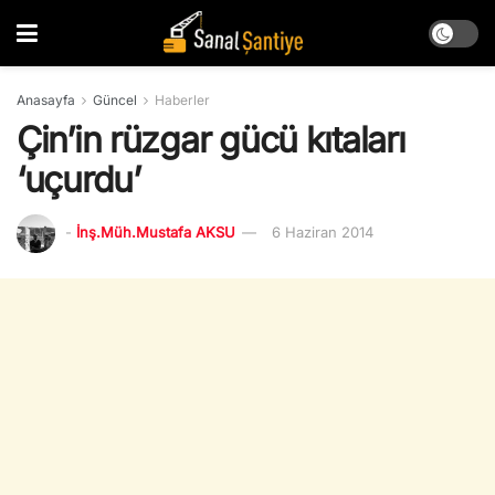
Anasayfa
Güncel
Haberler
Çin’in rüzgar gücü kıtaları
‘uçurdu’
-
İnş.Müh.Mustafa AKSU
6 Haziran 2014