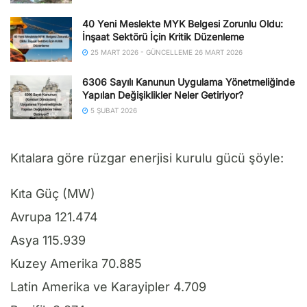
40 Yeni Meslekte MYK Belgesi Zorunlu Oldu:
İnşaat Sektörü İçin Kritik Düzenleme
25 MART 2026 - GÜNCELLEME 26 MART 2026
6306 Sayılı Kanunun Uygulama Yönetmeliğinde
Yapılan Değişiklikler Neler Getiriyor?
5 ŞUBAT 2026
Kıtalara göre rüzgar enerjisi kurulu gücü şöyle:
Kıta Güç (MW)
Avrupa 121.474
Asya 115.939
Kuzey Amerika 70.885
Latin Amerika ve Karayipler 4.709