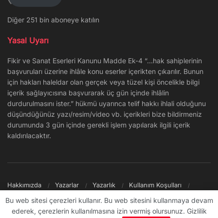
Diğer 251 bin aboneye katılın
Yasal Uyarı
Fikir ve Sanat Eserleri Kanunu Madde Ek-4 “…hak sahiplerinin
başvuruları üzerine ihlâle konu eserler içerikten çıkarılır. Bunun
için hakları haleldar olan gerçek veya tüzel kişi öncelikle bilgi
içerik sağlayıcısına başvurarak üç gün içinde ihlâlin
durdurulmasını ister.” hükmü uyarınca telif hakkı ihlali olduğunu
düşündüğünüz yazı/resim/video vb. içerikleri bize bildirmeniz
durumunda 3 gün içinde gerekli işlem yapılarak ilgili içerik
kaldırılacaktır.
Hakkımızda
Yazarlar
Yazarlık
Kullanım Koşulları
Gizlilik Politikası
Reklam
Şikayet/İletişim
Site Haritası
Bu web sitesi çerezleri kullanır. Bu web sitesini kullanmaya devam
ederek, çerezlerin kullanılmasına izin vermiş olursunuz. Gizlilik
© 2009 - ∞ Sanal Şantiye