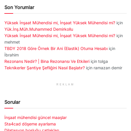
Son Yorumlar
Yüksek İnşaat Mühendisi mi, İnşaat Yüksek Mühendisi mi?
için
Yük.İnş.Müh.Muhammed Demirkollu
Yüksek İnşaat Mühendisi mi, İnşaat Yüksek Mühendisi mi?
için
mehmet
TBDY 2018 Göre Örnek Bir Ani (Elastik) Otuma Hesabı
için
İbrahim
Rezonans Nedir? | Bina Rezonansı Ve Etkileri
için
tolga
Teknikerler Şantiye Şefliğini Nasıl Başlatır?
için
ramazan demir
REKLAM
Sorular
İnşaat mühendisi güncel maaşlar
Sta4cad döşeme ayarlama
Dilatasyon boşluğu çatlakları