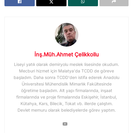
İnş.Müh.Ahmet Çelikkollu
Liseyi yatılı olarak demiryolu meslek lisesinde okudum.
Mecburi hizmet için Malatya'da TCDD de göreve
başladım. Daha sonra TCDD'den istifa ederek Anadolu
Üniversitesi Mühendislik Mimarlık Fakültesinde
öğretime başladım. Alt yapı firmalarında, inşaat
firmalarında ve proje firmalarında Eskişehir, İstanbul,
Kütahya, Kars, Bilecik, Tokat vb. illerde çalıştım.
Devlet memuru olarak belediyelerde görev yaptım.