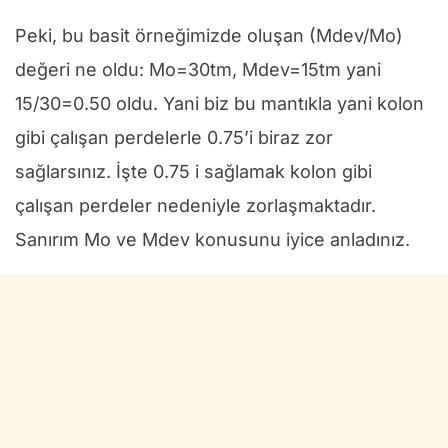
Peki, bu basit örneğimizde oluşan (Mdev/Mo)
değeri ne oldu: Mo=30tm, Mdev=15tm yani
15/30=0.50 oldu. Yani biz bu mantıkla yani kolon
gibi çalışan perdelerle 0.75’i biraz zor
sağlarsınız. İşte 0.75 i sağlamak kolon gibi
çalışan perdeler nedeniyle zorlaşmaktadır.
Sanırım Mo ve Mdev konusunu iyice anladınız.