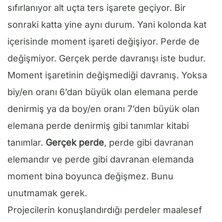
sıfırlanıyor alt uçta ters işarete geçiyor. Bir
sonraki katta yine aynı durum. Yani kolonda kat
içerisinde moment işareti değişiyor. Perde de
değişmiyor. Gerçek perde davranışı iste budur.
Moment işaretinin değişmediği davranış. Yoksa
biy/en oranı 6’dan büyük olan elemana perde
denirmiş ya da boy/en oranı 7’den büyük olan
elemana perde denirmiş gibi tanımlar kitabi
tanımlar.
Gerçek perde
, perde gibi davranan
elemandır ve perde gibi davranan elemanda
moment bina boyunca değişmez. Bunu
unutmamak gerek.
Projecilerin konuşlandırdığı perdeler maalesef