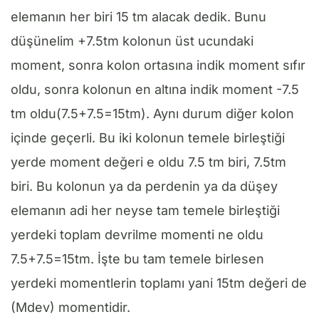
elemanın her biri 15 tm alacak dedik. Bunu
düşünelim +7.5tm kolonun üst ucundaki
moment, sonra kolon ortasına indik moment sıfır
oldu, sonra kolonun en altına indik moment -7.5
tm oldu(7.5+7.5=15tm). Aynı durum diğer kolon
içinde geçerli. Bu iki kolonun temele birleştiği
yerde moment değeri e oldu 7.5 tm biri, 7.5tm
biri. Bu kolonun ya da perdenin ya da düşey
elemanın adi her neyse tam temele birleştiği
yerdeki toplam devrilme momenti ne oldu
7.5+7.5=15tm. İşte bu tam temele birlesen
yerdeki momentlerin toplamı yani 15tm değeri de
(Mdev) momentidir.