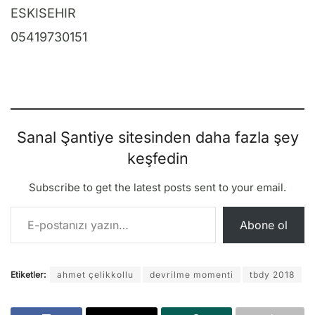
ESKISEHIR
05419730151
Sanal Şantiye sitesinden daha fazla şey
keşfedin
Subscribe to get the latest posts sent to your email.
E-postanızı yazın…
Abone ol
Etiketler:
ahmet çelikkollu
devrilme momenti
tbdy 2018