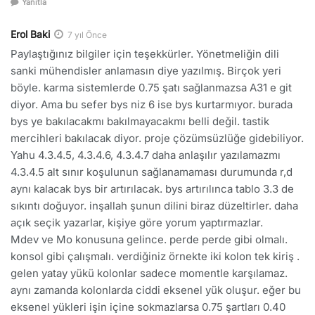
Yanıtla
Erol Baki
7 yıl Önce
Paylaştığınız bilgiler için teşekkürler. Yönetmeliğin dili
sanki mühendisler anlamasın diye yazılmış. Birçok yeri
böyle. karma sistemlerde 0.75 şatı sağlanmazsa A31 e git
diyor. Ama bu sefer bys niz 6 ise bys kurtarmıyor. burada
bys ye bakılacakmı bakılmayacakmı belli değil. tastik
mercihleri bakılacak diyor. proje çözümsüzlüğe gidebiliyor.
Yahu 4.3.4.5, 4.3.4.6, 4.3.4.7 daha anlaşılır yazılamazmı
4.3.4.5 alt sınır koşulunun sağlanamaması durumunda r,d
aynı kalacak bys bir artırılacak. bys artırılınca tablo 3.3 de
sıkıntı doğuyor. inşallah şunun dilini biraz düzeltirler. daha
açık seçik yazarlar, kişiye göre yorum yaptırmazlar.
Mdev ve Mo konusuna gelince. perde perde gibi olmalı.
konsol gibi çalışmalı. verdiğiniz örnekte iki kolon tek kiriş .
gelen yatay yükü kolonlar sadece momentle karşılamaz.
aynı zamanda kolonlarda ciddi eksenel yük oluşur. eğer bu
eksenel yükleri işin içine sokmazlarsa 0.75 şartları 0.40