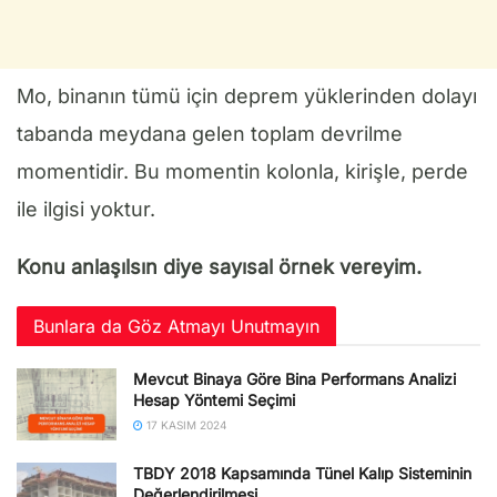
Mo, binanın tümü için deprem yüklerinden dolayı
tabanda meydana gelen toplam devrilme
momentidir. Bu momentin kolonla, kirişle, perde
ile ilgisi yoktur.
Konu anlaşılsın diye sayısal örnek vereyim.
Bunlara da Göz Atmayı Unutmayın
Mevcut Binaya Göre Bina Performans Analizi
Hesap Yöntemi Seçimi
17 KASIM 2024
TBDY 2018 Kapsamında Tünel Kalıp Sisteminin
Değerlendirilmesi