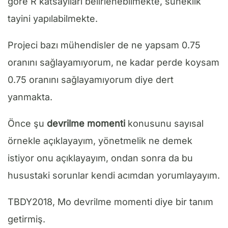
göre R katsayıları belirlenebilmekte, süneklik
tayini yapılabilmekte.
Projeci bazı mühendisler de ne yapsam 0.75
oranını sağlayamıyorum, ne kadar perde koysam
0.75 oranını sağlayamıyorum diye dert
yanmakta.
Önce şu
devrilme momenti
konusunu sayısal
örnekle açıklayayım, yönetmelik ne demek
istiyor onu açıklayayım, ondan sonra da bu
husustaki sorunlar kendi acımdan yorumlayayım.
TBDY2018, Mo devrilme momenti diye bir tanım
getirmiş.