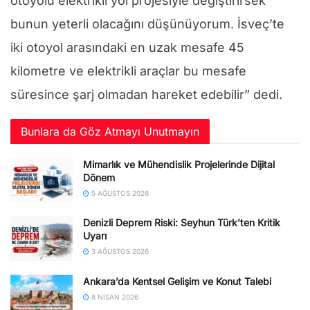
otoyolu elektrikli yol projesiyle değiştirirsek
bunun yeterli olacağını düşünüyorum. İsveç’te
iki otoyol arasındaki en uzak mesafe 45
kilometre ve elektrikli araçlar bu mesafe
süresince şarj olmadan hareket edebilir” dedi.
Bunlara da Göz Atmayı Unutmayın
Mimarlık ve Mühendislik Projelerinde Dijital
Dönem
5 AĞUSTOS 2026
Denizli Deprem Riski: Seyhun Türk’ten Kritik
Uyarı
3 AĞUSTOS 2026
Ankara’da Kentsel Gelişim ve Konut Talebi
8 NISAN 2026