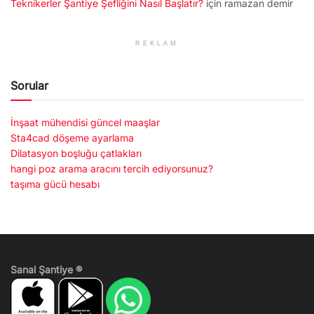
Teknikerler Şantiye Şefliğini Nasıl Başlatır?
için
ramazan demir
REKLAM
Sorular
İnşaat mühendisi güncel maaşlar
Sta4cad döşeme ayarlama
Dilatasyon boşluğu çatlakları
hangi poz arama aracını tercih ediyorsunuz?
taşıma gücü hesabı
Sanal Şantiye ®