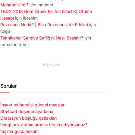
Mühendisi mi?
için
mehmet
TBDY 2018 Göre Örnek Bir Ani (Elastik) Otuma
Hesabı
için
İbrahim
Rezonans Nedir? | Bina Rezonansı Ve Etkileri
için
tolga
Teknikerler Şantiye Şefliğini Nasıl Başlatır?
için
ramazan demir
REKLAM
Sorular
İnşaat mühendisi güncel maaşlar
Sta4cad döşeme ayarlama
Dilatasyon boşluğu çatlakları
hangi poz arama aracını tercih ediyorsunuz?
taşıma gücü hesabı