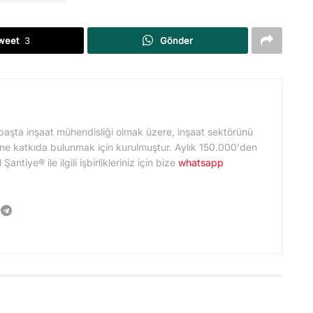
weet
3
Gönder
başta inşaat mühendisliği olmak üzere, inşaat sektörünü
ne katkıda bulunmak için kurulmuştur. Aylık 150.000'den
ntiye® ile ilgili işbirlikleriniz için bize
whatsapp