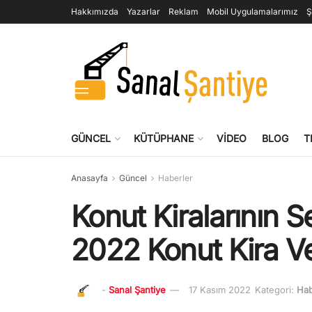
Hakkımızda
Yazarlar
Reklam
Mobil Uygulamalarımız
Ş
GÜNCEL
KÜTÜPHANE
VIDEO
BLOG
T
Anasayfa
Güncel
Haberler
Konut Kiralarının S
2022 Konut Kira Ver
-
Sanal Şantiye
17 Kasım 2022
Kategori:
Hab