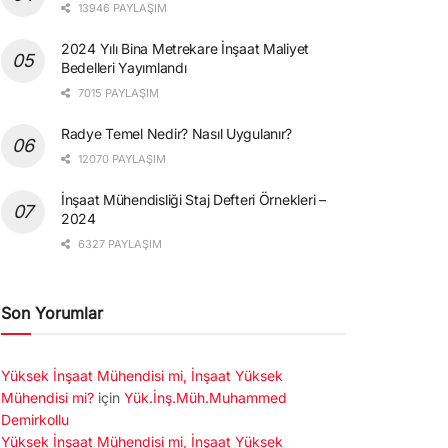
13946 PAYLAŞIM
2024 Yılı Bina Metrekare İnşaat Maliyet
Bedelleri Yayımlandı
7015 PAYLAŞIM
Radye Temel Nedir? Nasıl Uygulanır?
12070 PAYLAŞIM
İnşaat Mühendisliği Staj Defteri Örnekleri –
2024
6327 PAYLAŞIM
Son Yorumlar
Yüksek İnşaat Mühendisi mi, İnşaat Yüksek
Mühendisi mi?
için
Yük.İnş.Müh.Muhammed
Demirkollu
Yüksek İnşaat Mühendisi mi, İnşaat Yüksek