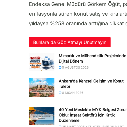
Endeksa Genel Müdürü Görkem Öğüt, pand
enflasyonla süren konut satış ve kira artı
yıldaysa %258 oranında arttığına dikkat ç
Bunlara da Göz Atmayı Unutmayın
Mimarlık ve Mühendislik Projelerinde
Dijital Dönem
5 AĞUSTOS 2026
Ankara’da Kentsel Gelişim ve Konut
Talebi
8 NISAN 2026
40 Yeni Meslekte MYK Belgesi Zorun
Oldu: İnşaat Sektörü İçin Kritik
Düzenleme
25 MART 2026 - GÜNCELLEME 26 MART