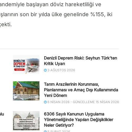
emiyle başlayan döviz hareketliliği ve
şlarının son bir yılda ülke genelinde %155, iki
ekti.
Denizli Deprem Riski: Seyhun Türk’ten
Kritik Uyarı
3 AĞUSTOS 2026
Tarım Arazilerinin Korunması,
Planlanması ve Amaç Dışı Kullanımında
Yeni Dönem
6 NISAN 2026 - GÜNCELLEME 15 NISAN 2026
lu
6306 Sayılı Kanunun Uygulama
Yönetmeliğinde Yapılan Değişiklikler
Neler Getiriyor?
5 ŞUBAT 2026