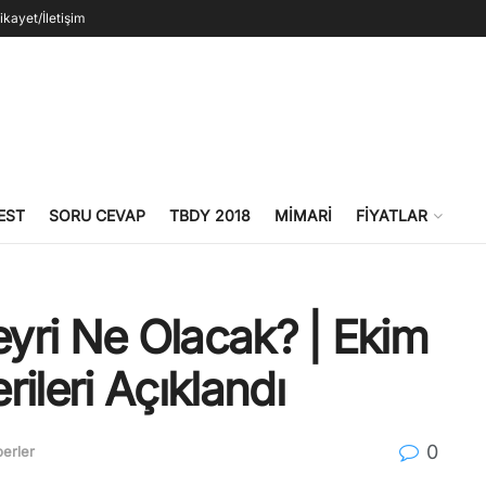
ikayet/İletişim
EST
SORU CEVAP
TBDY 2018
MIMARI
FIYATLAR
eyri Ne Olacak? | Ekim
ileri Açıklandı
0
erler