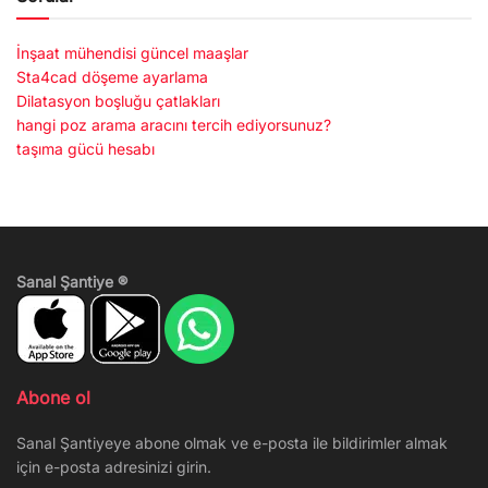
İnşaat mühendisi güncel maaşlar
Sta4cad döşeme ayarlama
Dilatasyon boşluğu çatlakları
hangi poz arama aracını tercih ediyorsunuz?
taşıma gücü hesabı
Sanal Şantiye ®
Abone ol
Sanal Şantiyeye abone olmak ve e-posta ile bildirimler almak
için e-posta adresinizi girin.