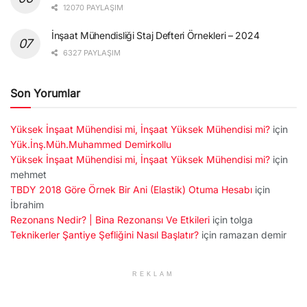
12070 PAYLAŞIM
İnşaat Mühendisliği Staj Defteri Örnekleri – 2024
6327 PAYLAŞIM
Son Yorumlar
Yüksek İnşaat Mühendisi mi, İnşaat Yüksek Mühendisi mi?
için
Yük.İnş.Müh.Muhammed Demirkollu
Yüksek İnşaat Mühendisi mi, İnşaat Yüksek Mühendisi mi?
için
mehmet
TBDY 2018 Göre Örnek Bir Ani (Elastik) Otuma Hesabı
için
İbrahim
Rezonans Nedir? | Bina Rezonansı Ve Etkileri
için
tolga
Teknikerler Şantiye Şefliğini Nasıl Başlatır?
için
ramazan demir
REKLAM