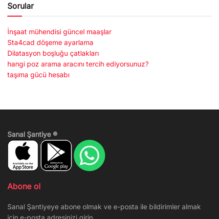
Sorular
İnşaat mühendisi güncel maaşlar
Sta4cad döşeme ayarlama
Dilatasyon boşluğu çatlakları
hangi poz arama aracını tercih ediyorsunuz?
taşıma gücü hesabı
Sanal Şantiye ®
Abone ol
Sanal Şantiyeye abone olmak ve e-posta ile bildirimler almak
için e-posta adresinizi girin.