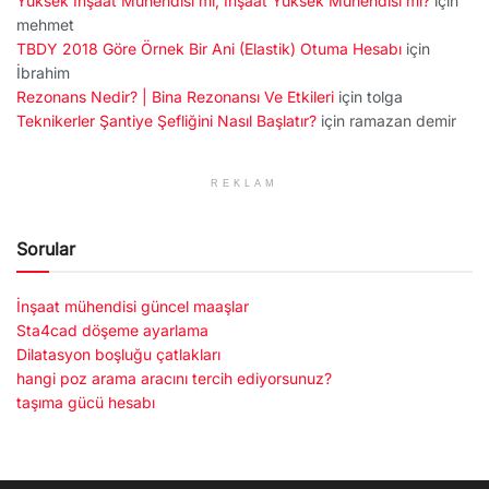
Yüksek İnşaat Mühendisi mi, İnşaat Yüksek Mühendisi mi?
için
mehmet
TBDY 2018 Göre Örnek Bir Ani (Elastik) Otuma Hesabı
için
İbrahim
Rezonans Nedir? | Bina Rezonansı Ve Etkileri
için
tolga
Teknikerler Şantiye Şefliğini Nasıl Başlatır?
için
ramazan demir
REKLAM
Sorular
İnşaat mühendisi güncel maaşlar
Sta4cad döşeme ayarlama
Dilatasyon boşluğu çatlakları
hangi poz arama aracını tercih ediyorsunuz?
taşıma gücü hesabı