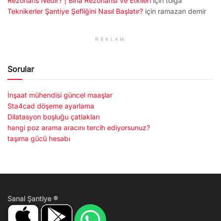
Rezonans Nedir? | Bina Rezonansı Ve Etkileri
için
tolga
Teknikerler Şantiye Şefliğini Nasıl Başlatır?
için
ramazan demir
REKLAM
Sorular
İnşaat mühendisi güncel maaşlar
Sta4cad döşeme ayarlama
Dilatasyon boşluğu çatlakları
hangi poz arama aracını tercih ediyorsunuz?
taşıma gücü hesabı
Sanal Şantiye ®