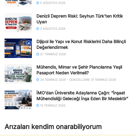
5 AĞUSTOS 2026
Denizli Deprem Riski: Seyhun Türk’ten Kritik
Uyarı
3 AĞUSTOS 2026
Dijipol ile Yapı ve Konut Risklerini Daha Bilinçli
Değerlendirmek
27 TEMMUZ 2026
Mühendis, Mimar ve Şehir Plancılarına Yeşil
Pasaport Neden Verilmeli?
24 TEMMUZ 2026 - GÜNCELLEME 31 TEMMUZ 2026
İMO’dan Üniversite Adaylarına Çağrı: “İnşaat
Mühendisliği Geleceği İnşa Eden Bir Meslektir”
14 TEMMUZ 2026
Arızaları kendim onarabiliyorum