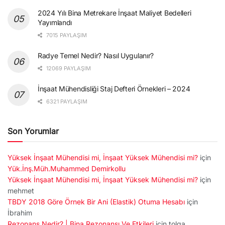
2024 Yılı Bina Metrekare İnşaat Maliyet Bedelleri
Yayımlandı
7015 PAYLAŞIM
Radye Temel Nedir? Nasıl Uygulanır?
12069 PAYLAŞIM
İnşaat Mühendisliği Staj Defteri Örnekleri – 2024
6321 PAYLAŞIM
Son Yorumlar
Yüksek İnşaat Mühendisi mi, İnşaat Yüksek Mühendisi mi?
için
Yük.İnş.Müh.Muhammed Demirkollu
Yüksek İnşaat Mühendisi mi, İnşaat Yüksek Mühendisi mi?
için
mehmet
TBDY 2018 Göre Örnek Bir Ani (Elastik) Otuma Hesabı
için
İbrahim
Rezonans Nedir? | Bina Rezonansı Ve Etkileri
için
tolga