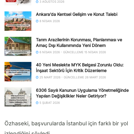
3 AĞUSTOS 2026
Ankara’da Kentsel Gelişim ve Konut Talebi
8 NISAN 2026
Tarım Arazilerinin Korunması, Planlanması ve
Amaç Dışı Kullanımında Yeni Dönem
6 NISAN 2026 - GÜNCELLEME 15 NISAN 2026
40 Yeni Meslekte MYK Belgesi Zorunlu Oldu:
İnşaat Sektörü İçin Kritik Düzenleme
25 MART 2026 - GÜNCELLEME 26 MART 2026
6306 Sayılı Kanunun Uygulama Yönetmeliğinde
Yapılan Değişiklikler Neler Getiriyor?
5 ŞUBAT 2026
Özhaseki, başvurularda İstanbul için farklı bir yol
izlendiğini söyledi.