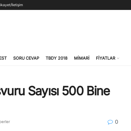
ikayet/İletişim
EST
SORU CEVAP
TBDY 2018
MIMARI
FIYATLAR
şvuru Sayısı 500 Bine
0
berler