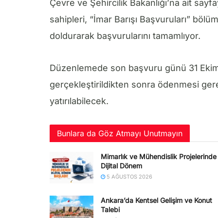
Çevre ve Şehircilik Bakanlığı’na ait sayfa
sahipleri, “İmar Barışı Başvuruları” bölüm
doldurarak başvurularını tamamlıyor.
Düzenlemede son başvuru günü 31 Ekim 2
gerçekleştirildikten sonra ödenmesi ger
yatırılabilecek.
Bunlara da Göz Atmayı Unutmayın
Mimarlık ve Mühendislik Projelerinde
Dijital Dönem
5 AĞUSTOS 2026
Ankara’da Kentsel Gelişim ve Konut
Talebi