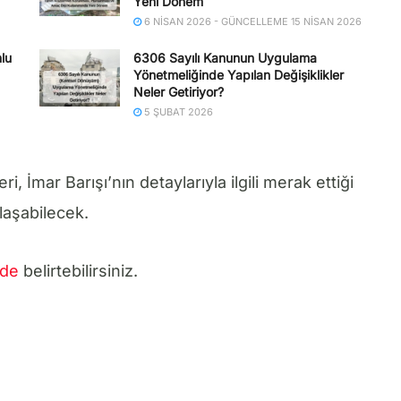
Yeni Dönem
6 NISAN 2026 - GÜNCELLEME 15 NISAN 2026
lu
6306 Sayılı Kanunun Uygulama
Yönetmeliğinde Yapılan Değişiklikler
Neler Getiriyor?
5 ŞUBAT 2026
 İmar Barışı’nın detaylarıyla ilgili merak ettiği
laşabilecek.
zde
belirtebilirsiniz.