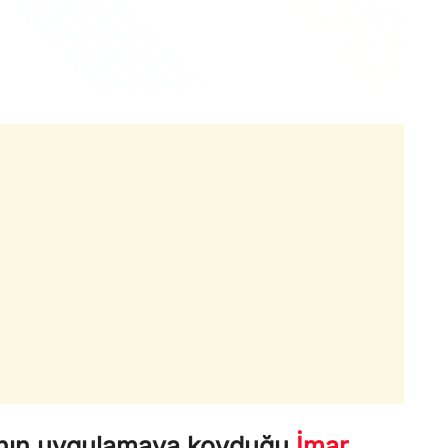
ı’nın uygulamaya koyduğu
İmar