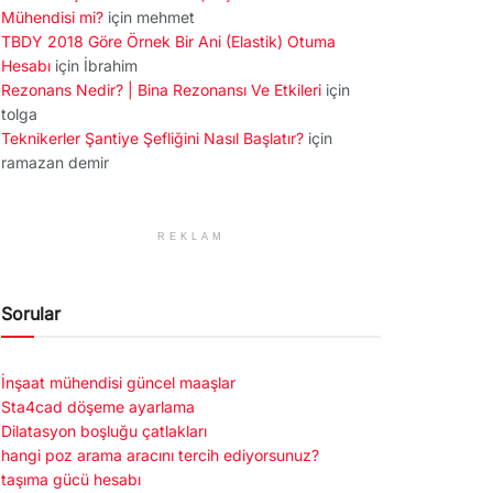
Mühendisi mi?
için
mehmet
TBDY 2018 Göre Örnek Bir Ani (Elastik) Otuma
Hesabı
için
İbrahim
Rezonans Nedir? | Bina Rezonansı Ve Etkileri
için
tolga
Teknikerler Şantiye Şefliğini Nasıl Başlatır?
için
ramazan demir
REKLAM
Sorular
İnşaat mühendisi güncel maaşlar
Sta4cad döşeme ayarlama
Dilatasyon boşluğu çatlakları
hangi poz arama aracını tercih ediyorsunuz?
taşıma gücü hesabı