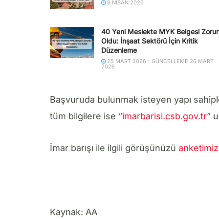
8 NISAN 2026
40 Yeni Meslekte MYK Belgesi Zorun
Oldu: İnşaat Sektörü İçin Kritik
Düzenleme
25 MART 2026 - GÜNCELLEME 26 MART
2026
Başvuruda bulunmak isteyen yapı sahipleri,
tüm bilgilere ise
“imarbarisi.csb.gov.tr”
u
İmar barışı ile ilgili görüşünüzü
anketimi
Kaynak: AA