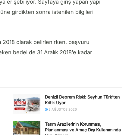
ya erişebiliyor. Sayfaya giriş yapan yapı
üne girdikten sonra istenilen bilgileri
018 olarak belirlenirken, başvuru
eken bedel de 31 Aralık 2018’e kadar
Denizli Deprem Riski: Seyhun Türk’ten
Kritik Uyarı
3 AĞUSTOS 2026
Tarım Arazilerinin Korunması,
Planlanması ve Amaç Dışı Kullanımında