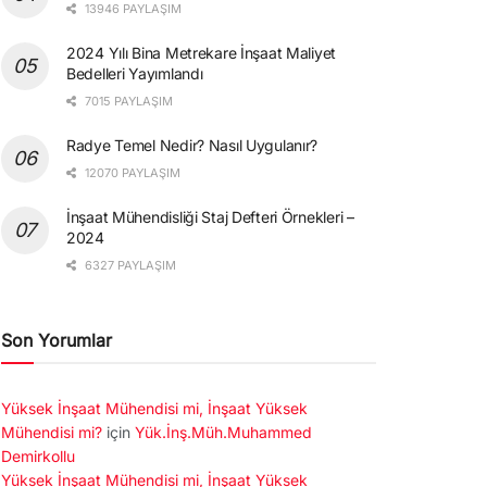
13946 PAYLAŞIM
2024 Yılı Bina Metrekare İnşaat Maliyet
Bedelleri Yayımlandı
7015 PAYLAŞIM
Radye Temel Nedir? Nasıl Uygulanır?
12070 PAYLAŞIM
İnşaat Mühendisliği Staj Defteri Örnekleri –
2024
6327 PAYLAŞIM
Son Yorumlar
Yüksek İnşaat Mühendisi mi, İnşaat Yüksek
Mühendisi mi?
için
Yük.İnş.Müh.Muhammed
Demirkollu
Yüksek İnşaat Mühendisi mi, İnşaat Yüksek