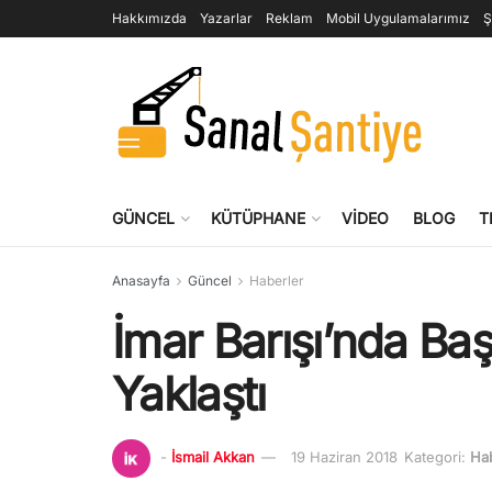
Hakkımızda
Yazarlar
Reklam
Mobil Uygulamalarımız
Ş
GÜNCEL
KÜTÜPHANE
VIDEO
BLOG
T
Anasayfa
Güncel
Haberler
İmar Barışı’nda Ba
Yaklaştı
-
İsmail Akkan
19 Haziran 2018
Kategori:
Ha